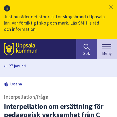
Just nu råder det stor risk för skogsbrand i Uppsala
län. Var försiktig i skog och mark.
Läs SMHI:s råd
och information.
Sök
huvudinnehåll
efter
Till sidans
Sök
Meny
innehåll
på
27 januari
webbplatsen.
När
du
Lyssna
börjar
skriva
Interpellation/fråga
i
sökfältet
Interpellation om ersättning för
kommer
pedagogisk verksamhet från C
sökförslag