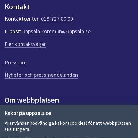
n
Kontakt
k
t
Kontaktcenter:
018-727 00 00
e
r
E-post:
uppsala.kommun@uppsala.se
f
ö
Fler kontaktvägar
r
d
e
Pressrum
n
n
Nyheter och pressmeddelanden
a
s
i
Om webbplatsen
d
a
Om webbplatsen
Kakor på uppsala.se
Vi använder nödvändiga kakor (cookies) för att webbplatsen
Allmänna handlingar och diarium
ska fungera.
Behandling av personuppgifter