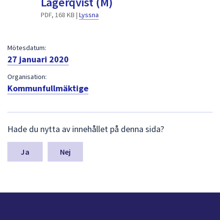
Lagerqvist (M)
dem.
PDF, 168 KB |
Lyssna
Mötesdatum:
27 januari 2020
Organisation:
Kommunfullmäktige
L
Hade du nytta av innehållet på denna sida?
ä
m
n
Nej
a
s
y
n
p
u