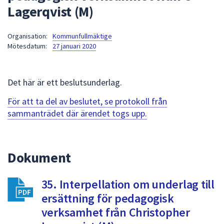
Lagerqvist (M)
att
presenteras
under
Organisation:
Kommunfullmäktige
Mötesdatum:
27 januari 2020
fältet.
Använd
piltangenterna
Det här är ett beslutsunderlag.
för
att
För att ta del av beslutet, se protokoll från
navigera
sammanträdet där ärendet togs upp.
mellan
sökförslagen
och
Dokument
enter
för
att
35. Interpellation om underlag till
välja
ersättning för pedagogisk
något
verksamhet från Christopher
av