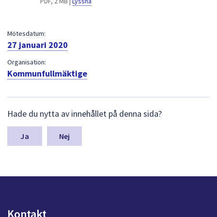
PDF, 2 MB |
Lyssna
dem.
Mötesdatum:
27 januari 2020
Organisation:
Kommunfullmäktige
L
Hade du nytta av innehållet på denna sida?
ä
m
n
Nej
a
s
y
n
p
u
n
Kontakt