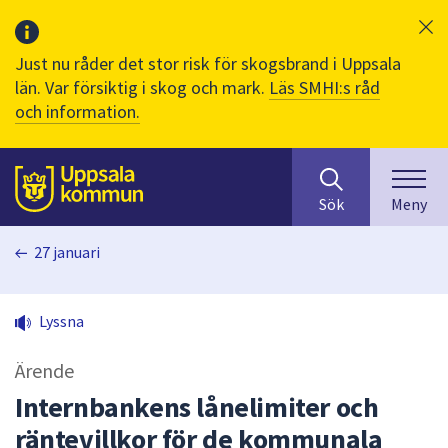
Just nu råder det stor risk för skogsbrand i Uppsala
län. Var försiktig i skog och mark.
Läs SMHI:s råd
och information.
Sök
huvudinnehåll
efter
Till sidans
Sök
Meny
innehåll
på
27 januari
webbplatsen.
När
du
Lyssna
börjar
skriva
Ärende
i
sökfältet
Internbankens lånelimiter och
kommer
räntevillkor för de kommunala
sökförslag