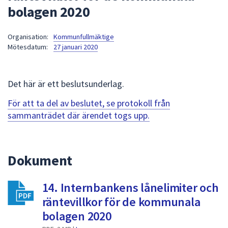
bolagen 2020
att
presenteras
under
Organisation:
Kommunfullmäktige
Mötesdatum:
27 januari 2020
fältet.
Använd
piltangenterna
Det här är ett beslutsunderlag.
för
att
För att ta del av beslutet, se protokoll från
navigera
sammanträdet där ärendet togs upp.
mellan
sökförslagen
och
Dokument
enter
för
att
14. Internbankens lånelimiter och
välja
räntevillkor för de kommunala
något
bolagen 2020
av