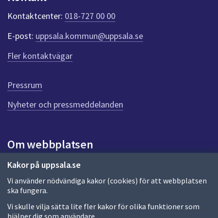
k
t
Kontaktcenter:
018-727 00 00
e
r
E-post:
uppsala.kommun@uppsala.se
f
ö
Fler kontaktvägar
r
d
e
Pressrum
n
n
Nyheter och pressmeddelanden
a
s
i
Om webbplatsen
d
a
Om webbplatsen
Kakor på uppsala.se
Vi använder nödvändiga kakor (cookies) för att webbplatsen
Allmänna handlingar och diarium
ska fungera.
Behandling av personuppgifter
Vi skulle vilja sätta lite fler kakor för olika funktioner som
hjälper dig som användare.