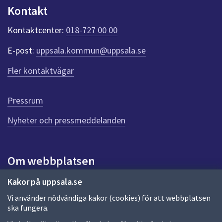
n
Kontakt
k
t
Kontaktcenter:
018-727 00 00
e
r
E-post:
uppsala.kommun@uppsala.se
f
ö
Fler kontaktvägar
r
d
e
Pressrum
n
n
Nyheter och pressmeddelanden
a
s
i
Om webbplatsen
d
a
Om webbplatsen
Kakor på uppsala.se
Vi använder nödvändiga kakor (cookies) för att webbplatsen
Allmänna handlingar och diarium
ska fungera.
Behandling av personuppgifter