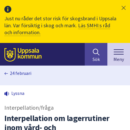
Just nu råder det stor risk för skogsbrand i Uppsala
län. Var försiktig i skog och mark.
Läs SMHI:s råd
och information.
Sök
huvudinnehåll
efter
Till sidans
Sök
Meny
innehåll
på
24 februari
webbplatsen.
När
du
Lyssna
börjar
skriva
Interpellation/fråga
i
sökfältet
Interpellation om lagerrutiner
kommer
inom vård- och
sökförslag