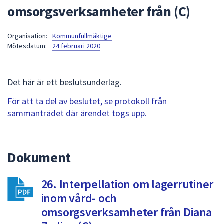
omsorgsverksamheter från (C)
att
presenteras
under
Organisation:
Kommunfullmäktige
Mötesdatum:
24 februari 2020
fältet.
Använd
piltangenterna
Det här är ett beslutsunderlag.
för
att
För att ta del av beslutet, se protokoll från
navigera
sammanträdet där ärendet togs upp.
mellan
sökförslagen
och
Dokument
enter
för
att
26. Interpellation om lagerrutiner
välja
inom vård- och
något
omsorgsverksamheter från Diana
av