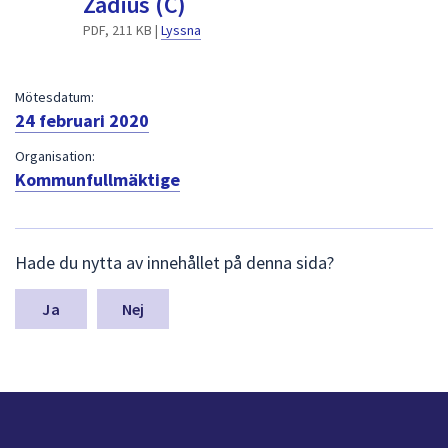
Zadius (C)
dem.
PDF, 211 KB |
Lyssna
Mötesdatum:
24 februari 2020
Organisation:
Kommunfullmäktige
L
Hade du nytta av innehållet på denna sida?
ä
m
n
Nej
a
s
y
n
p
u