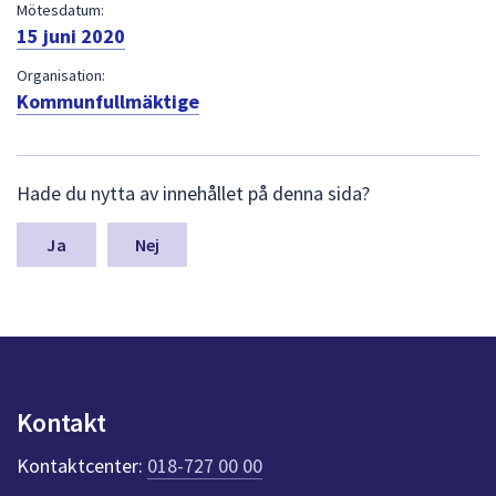
dem.
Mötesdatum:
15 juni 2020
Organisation:
Kommunfullmäktige
L
Hade du nytta av innehållet på denna sida?
ä
m
n
Nej
a
s
y
n
p
u
n
Kontakt
k
t
Kontaktcenter:
018-727 00 00
e