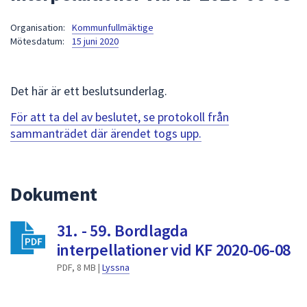
att
Organisation:
Kommunfullmäktige
presenteras
Mötesdatum:
15 juni 2020
under
fältet.
Använd
Det här är ett beslutsunderlag.
piltangenterna
för
För att ta del av beslutet, se protokoll från
att
sammanträdet där ärendet togs upp.
navigera
mellan
sökförslagen
Dokument
och
enter
31. - 59. Bordlagda
för
att
interpellationer vid KF 2020-06-08
välja
PDF, 8 MB |
Lyssna
något
av