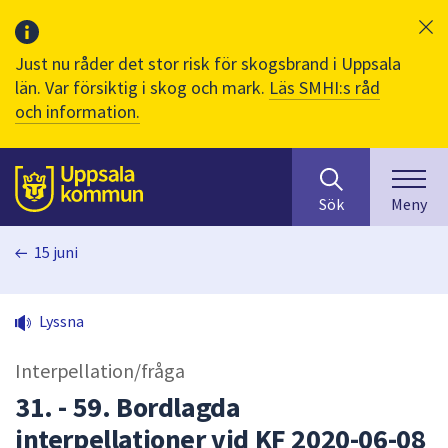
Just nu råder det stor risk för skogsbrand i Uppsala
län. Var försiktig i skog och mark.
Läs SMHI:s råd
och information.
Sök
huvudinnehåll
efter
Till sidans
Sök
Meny
innehåll
på
15 juni
webbplatsen.
När
du
Lyssna
börjar
skriva
Interpellation/fråga
i
sökfältet
31. - 59. Bordlagda
kommer
interpellationer vid KF 2020-06-08
sökförslag