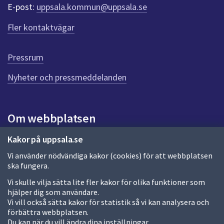
r
E-post:
uppsala.kommun@uppsala.se
f
ö
Fler kontaktvägar
r
d
e
Pressrum
n
n
Nyheter och pressmeddelanden
a
s
i
Om webbplatsen
d
a
Om webbplatsen
Kakor på uppsala.se
Vi använder nödvändiga kakor (cookies) för att webbplatsen
Allmänna handlingar och diarium
ska fungera.
Behandling av personuppgifter
Vi skulle vilja sätta lite fler kakor för olika funktioner som
hjälper dig som användare.
Kakor
Vi vill också sätta kakor för statistik så vi kan analysera och
förbättra webbplatsen.
Språk (other languages)
Du kan när du vill ändra dina inställningar.