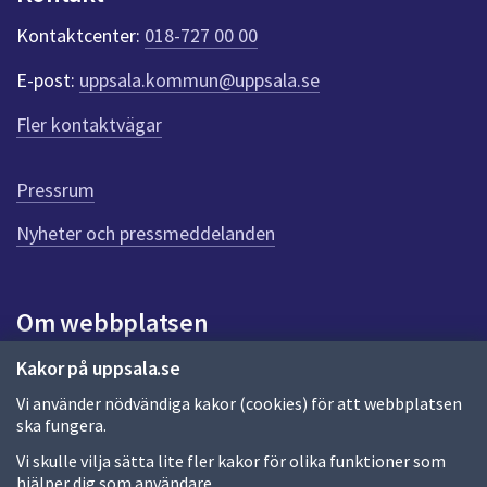
k
t
Kontaktcenter:
018-727 00 00
e
r
E-post:
uppsala.kommun@uppsala.se
f
ö
Fler kontaktvägar
r
d
e
Pressrum
n
n
Nyheter och pressmeddelanden
a
s
i
Om webbplatsen
d
a
Om webbplatsen
Kakor på uppsala.se
Vi använder nödvändiga kakor (cookies) för att webbplatsen
Allmänna handlingar och diarium
ska fungera.
Behandling av personuppgifter
Vi skulle vilja sätta lite fler kakor för olika funktioner som
hjälper dig som användare.