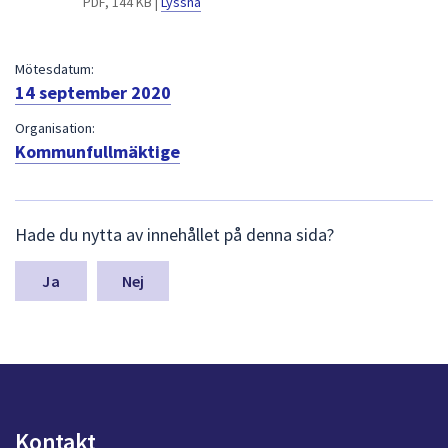
PDF, 144 KB |
Lyssna
dem.
Mötesdatum:
14 september 2020
Organisation:
Kommunfullmäktige
L
Hade du nytta av innehållet på denna sida?
ä
m
n
Nej
a
s
y
n
p
u
n
Kontakt