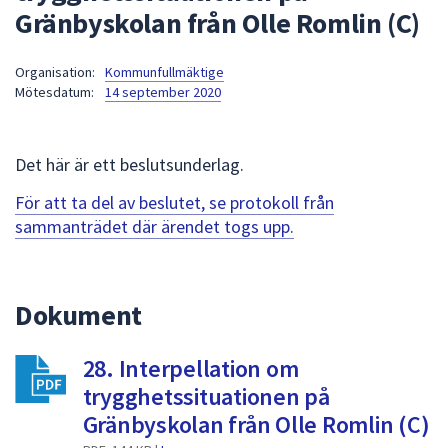
Gränbyskolan från Olle Romlin (C)
att
presenteras
under
Organisation:
Kommunfullmäktige
Mötesdatum:
14 september 2020
fältet.
Använd
piltangenterna
Det här är ett beslutsunderlag.
för
att
För att ta del av beslutet, se protokoll från
navigera
sammanträdet där ärendet togs upp.
mellan
sökförslagen
och
Dokument
enter
för
att
28. Interpellation om
välja
trygghetssituationen på
något
Gränbyskolan från Olle Romlin (C)
av