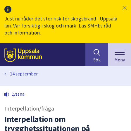
Just nu råder det stor risk för skogsbrand i Uppsala
län. Var försiktig i skog och mark.
Läs SMHI:s råd
och information.
Sök
huvudinnehåll
efter
Till sidans
Sök
Meny
innehåll
på
14 september
webbplatsen.
När
du
Lyssna
börjar
skriva
Interpellation/fråga
i
sökfältet
Interpellation om
kommer
trygghetssituationen på
sökförslag