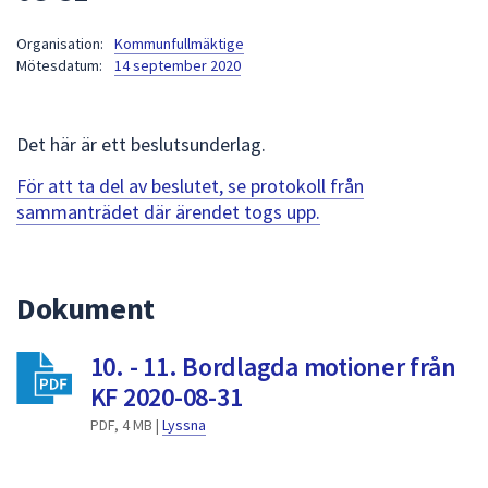
att
Organisation:
Kommunfullmäktige
presenteras
Mötesdatum:
14 september 2020
under
fältet.
Använd
Det här är ett beslutsunderlag.
piltangenterna
för
För att ta del av beslutet, se protokoll från
att
sammanträdet där ärendet togs upp.
navigera
mellan
sökförslagen
Dokument
och
enter
10. - 11. Bordlagda motioner från
för
att
KF 2020-08-31
välja
PDF, 4 MB |
Lyssna
något
av