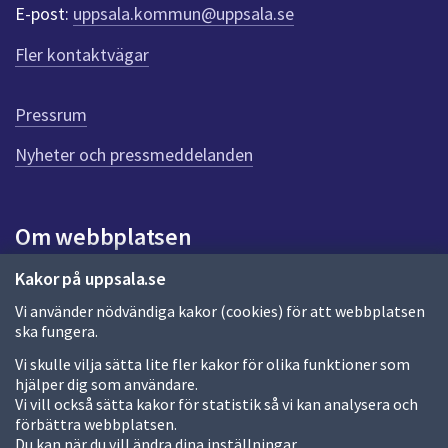
r
E-post:
uppsala.kommun@uppsala.se
f
ö
Fler kontaktvägar
r
d
e
Pressrum
n
n
Nyheter och pressmeddelanden
a
s
i
Om webbplatsen
d
a
Om webbplatsen
Kakor på uppsala.se
Vi använder nödvändiga kakor (cookies) för att webbplatsen
Allmänna handlingar och diarium
ska fungera.
Behandling av personuppgifter
Vi skulle vilja sätta lite fler kakor för olika funktioner som
hjälper dig som användare.
Kakor
Vi vill också sätta kakor för statistik så vi kan analysera och
förbättra webbplatsen.
Språk (other languages)
Du kan när du vill ändra dina inställningar.