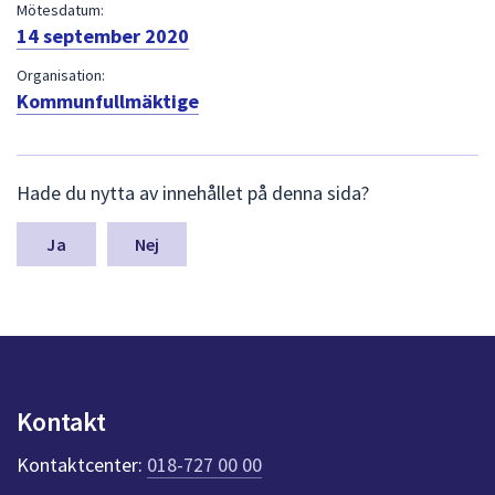
dem.
Mötesdatum:
14 september 2020
Organisation:
Kommunfullmäktige
L
Hade du nytta av innehållet på denna sida?
ä
m
n
Nej
a
s
y
n
p
u
n
Kontakt
k
t
Kontaktcenter:
018-727 00 00
e