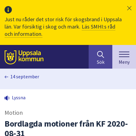
Just nu råder det stor risk för skogsbrand i Uppsala
län. Var försiktig i skog och mark.
Läs SMHI:s råd
och information.
Sök
huvudinnehåll
efter
Till sidans
Sök
Meny
innehåll
på
14 september
webbplatsen.
När
du
Lyssna
börjar
skriva
Motion
i
sökfältet
Bordlagda motioner från KF 2020-
kommer
08-31
sökförslag