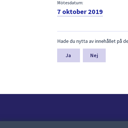
Mötesdatum:
7 oktober 2019
Lämna
Hade du nytta av innehållet på d
synpunkter
för
denna
Nej
sida
Kontakt