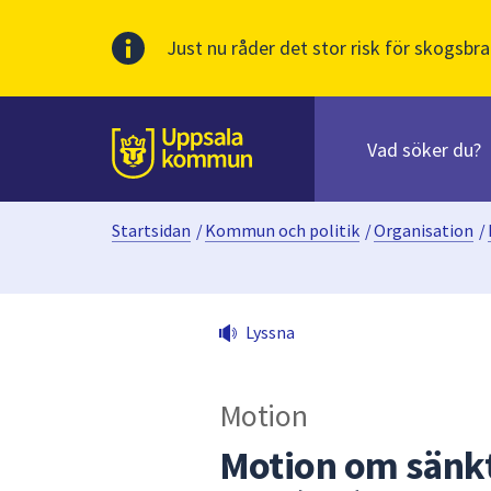
Just nu råder det stor risk för skogsbra
Sök
efter
huvudinnehåll
innehåll
Till sidans
på
webbplatsen.
Startsidan
/
Kommun och politik
/
Organisation
/
När
du
börjar
skriva
Lyssna
i
sökfältet
kommer
Motion
sökförslag
att
Motion om sänkt
presenteras