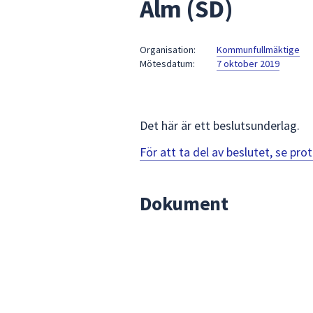
Alm (SD)
under
fältet.
Använd
Organisation:
Kommunfullmäktige
piltangenterna
Mötesdatum:
7 oktober 2019
för
att
navigera
mellan
Det här är ett beslutsunderlag.
sökförslagen
För att ta del av beslutet, se pr
och
enter
för
Dokument
att
välja
något
av
dem.