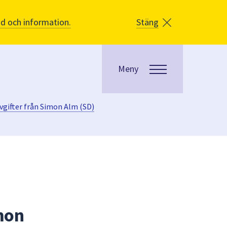
åd och information.
Stäng
Meny
gifter från Simon Alm (SD)
mon