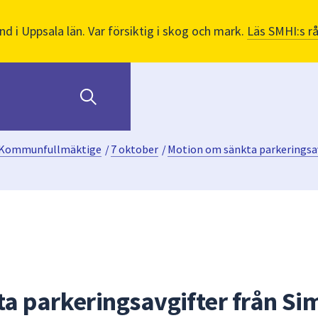
nd i Uppsala län. Var försiktig i skog och mark.
Läs SMHI:s r
Kommunfullmäktige
/
7 oktober
/
Motion om sänkta parkeringsav
a parkeringsavgifter från Si