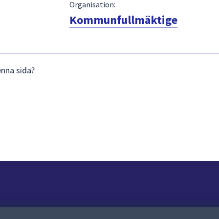
Organisation:
Kommunfullmäktige
enna sida?
Om webbplatsen