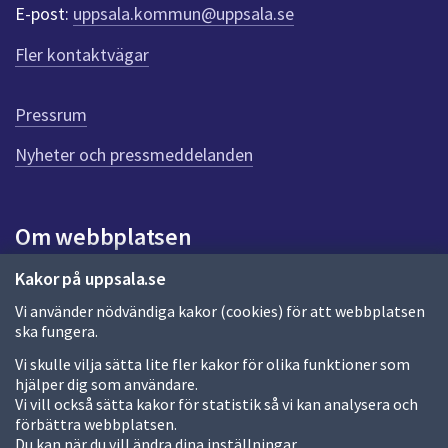
r
E-post:
uppsala.kommun@uppsala.se
f
ö
Fler kontaktvägar
r
d
e
Pressrum
n
n
Nyheter och pressmeddelanden
a
s
i
Om webbplatsen
d
a
Om webbplatsen
Kakor på uppsala.se
Vi använder nödvändiga kakor (cookies) för att webbplatsen
Allmänna handlingar och diarium
ska fungera.
Behandling av personuppgifter
Vi skulle vilja sätta lite fler kakor för olika funktioner som
hjälper dig som användare.
Kakor
Vi vill också sätta kakor för statistik så vi kan analysera och
förbättra webbplatsen.
Språk (other languages)
Du kan när du vill ändra dina inställningar.