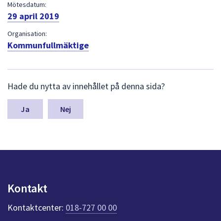
dem.
Mötesdatum:
29 april 2019
Organisation:
Kommunfullmäktige
L
Hade du nytta av innehållet på denna sida?
ä
m
n
Nej
a
s
y
n
p
u
n
Kontakt
k
t
Kontaktcenter:
018-727 00 00
e