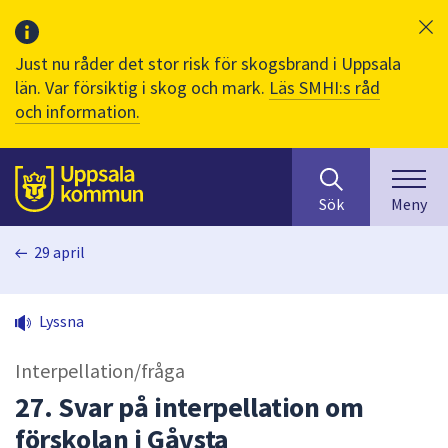
Just nu råder det stor risk för skogsbrand i Uppsala
län. Var försiktig i skog och mark.
Läs SMHI:s råd
och information.
Sök
huvudinnehåll
efter
Till sidans
Sök
Meny
innehåll
på
29 april
webbplatsen.
När
du
Lyssna
börjar
skriva
Interpellation/fråga
i
sökfältet
27. Svar på interpellation om
kommer
förskolan i Gåvsta
sökförslag