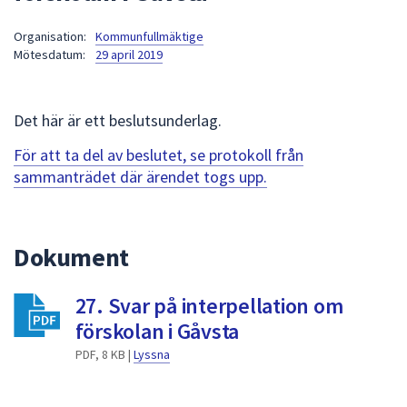
att
Organisation:
Kommunfullmäktige
presenteras
Mötesdatum:
29 april 2019
under
fältet.
Använd
Det här är ett beslutsunderlag.
piltangenterna
för
För att ta del av beslutet, se protokoll från
att
sammanträdet där ärendet togs upp.
navigera
mellan
sökförslagen
Dokument
och
enter
27. Svar på interpellation om
för
att
förskolan i Gåvsta
välja
PDF, 8 KB |
Lyssna
något
av