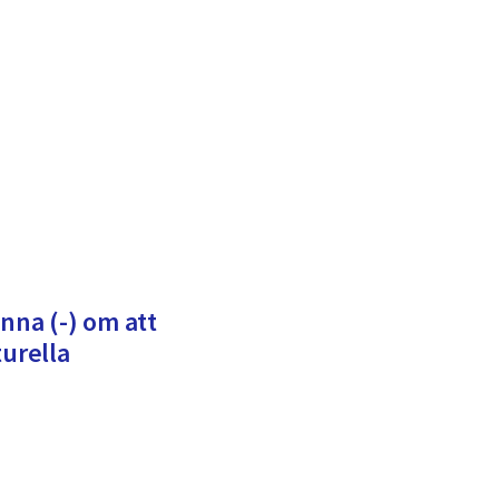
nna (-) om att
turella