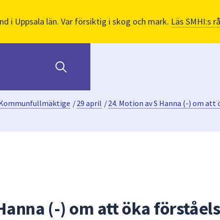
nd i Uppsala län. Var försiktig i skog och mark.
Läs SMHI:s r
Kommunfullmäktige
/
29 april
/
24. Motion av S Hanna (-) om att 
Hanna (-) om att öka förståel