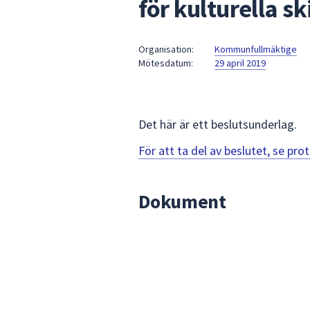
för kulturella sk
under
fältet.
Använd
Organisation:
Kommunfullmäktige
piltangenterna
Mötesdatum:
29 april 2019
för
att
navigera
mellan
Det här är ett beslutsunderlag.
sökförslagen
För att ta del av beslutet, se pr
och
enter
för
Dokument
att
välja
något
av
dem.