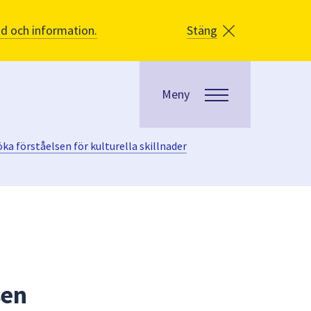
åd och information.
Stäng
Meny
öka förståelsen för kulturella skillnader
sen