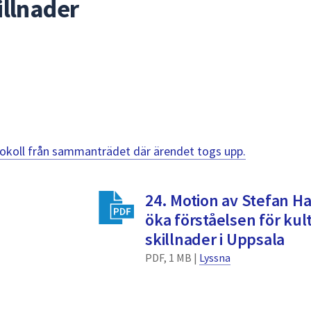
illnader
otokoll från sammanträdet där ärendet togs upp.
24. Motion av Stefan Ha
öka förståelsen för kul
skillnader i Uppsala
PDF, 1 MB |
Lyssna