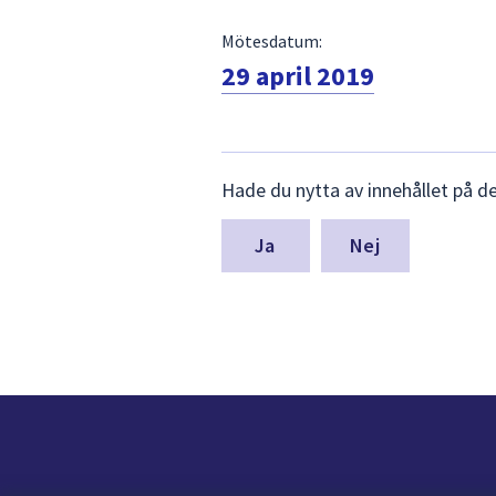
Mötesdatum:
29 april 2019
Lämna
Hade du nytta av innehållet på d
synpunkter
för
denna
Nej
sida