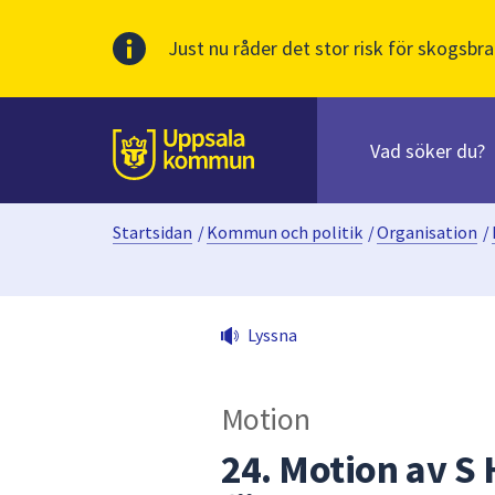
Just nu råder det stor risk för skogsbra
Sök
efter
huvudinnehåll
innehåll
Till sidans
på
webbplatsen.
Startsidan
/
Kommun och politik
/
Organisation
/
När
du
börjar
skriva
Lyssna
i
sökfältet
kommer
Motion
sökförslag
att
24. Motion av S 
presenteras