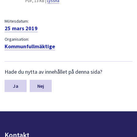
PDF, 13 KB |
Lyssna
dem.
Mötesdatum:
25 mars 2019
Organisation:
Kommunfullmäktige
L
Hade du nytta av innehållet på denna sida?
ä
m
n
Nej
a
s
y
n
p
u
n
Kontakt