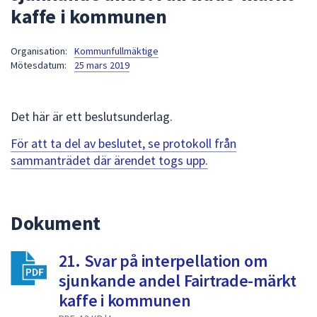
kaffe i kommunen
att
presenteras
under
Organisation:
Kommunfullmäktige
Mötesdatum:
25 mars 2019
fältet.
Använd
piltangenterna
Det här är ett beslutsunderlag.
för
att
För att ta del av beslutet, se protokoll från
navigera
sammanträdet där ärendet togs upp.
mellan
sökförslagen
och
Dokument
enter
för
att
21. Svar på interpellation om
välja
sjunkande andel Fairtrade-märkt
något
kaffe i kommunen
av