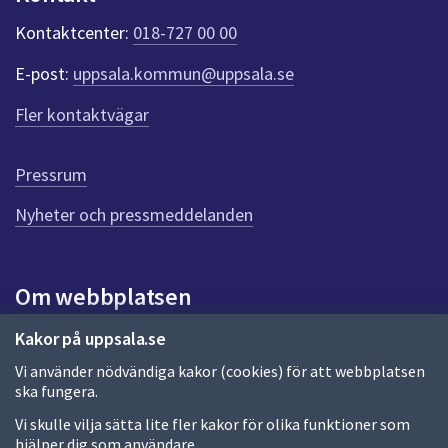
k
t
Kontaktcenter:
018-727 00 00
e
r
E-post:
uppsala.kommun@uppsala.se
f
ö
Fler kontaktvägar
r
d
e
Pressrum
n
n
Nyheter och pressmeddelanden
a
s
i
Om webbplatsen
d
a
Om webbplatsen
Kakor på uppsala.se
Vi använder nödvändiga kakor (cookies) för att webbplatsen
Allmänna handlingar och diarium
ska fungera.
Behandling av personuppgifter
Vi skulle vilja sätta lite fler kakor för olika funktioner som
hjälper dig som användare.