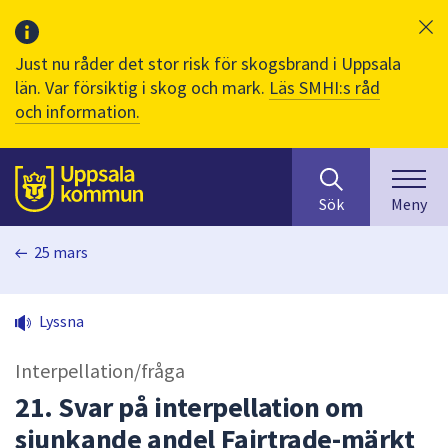
Just nu råder det stor risk för skogsbrand i Uppsala
län. Var försiktig i skog och mark.
Läs SMHI:s råd
och information.
Sök
huvudinnehåll
efter
Till sidans
Sök
Meny
innehåll
på
25 mars
webbplatsen.
När
du
Lyssna
börjar
skriva
Interpellation/fråga
i
sökfältet
21. Svar på interpellation om
kommer
sjunkande andel Fairtrade-märkt
sökförslag