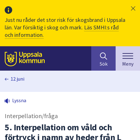
Just nu råder det stor risk för skogsbrand i Uppsala
län. Var försiktig i skog och mark.
Läs SMHI:s råd
och information.
Sök
huvudinnehåll
efter
Till sidans
Sök
Meny
innehåll
på
12 juni
webbplatsen.
När
du
Lyssna
börjar
skriva
Interpellation/fråga
i
sökfältet
5. Interpellation om våld och
kommer
förtryck i namn av heder från L
sökförslag