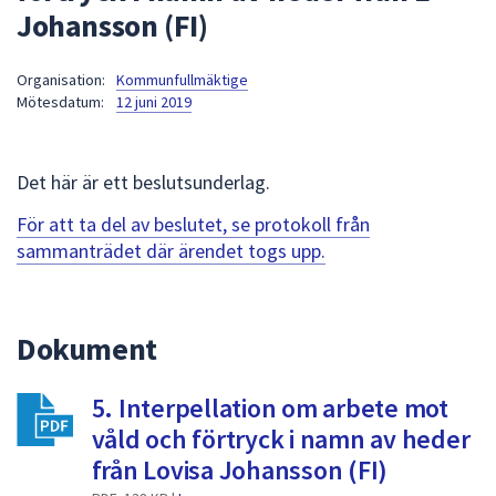
Johansson (FI)
att
presenteras
under
Organisation:
Kommunfullmäktige
Mötesdatum:
12 juni 2019
fältet.
Använd
piltangenterna
Det här är ett beslutsunderlag.
för
att
För att ta del av beslutet, se protokoll från
navigera
sammanträdet där ärendet togs upp.
mellan
sökförslagen
och
Dokument
enter
för
att
5. Interpellation om arbete mot
välja
våld och förtryck i namn av heder
något
från Lovisa Johansson (FI)
av