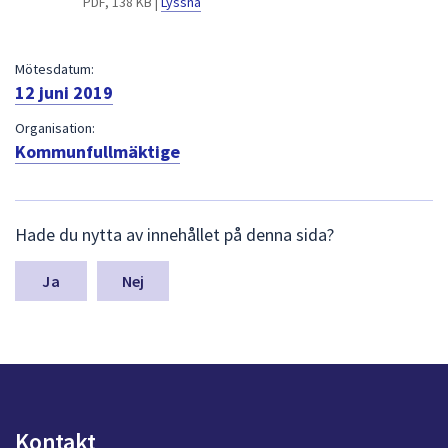
PDF, 138 KB |
Lyssna
dem.
Mötesdatum:
12 juni 2019
Organisation:
Kommunfullmäktige
L
Hade du nytta av innehållet på denna sida?
ä
m
n
Nej
a
s
y
n
p
u
n
Kontakt