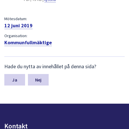
dem.
Mötesdatum:
12 juni 2019
Organisation:
Kommunfullmäktige
L
Hade du nytta av innehållet på denna sida?
ä
m
n
Nej
a
s
y
n
p
u
n
Kontakt
k