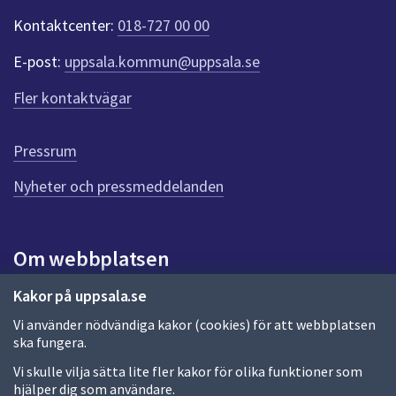
t
Kontaktcenter:
018-727 00 00
e
r
E-post:
uppsala.kommun@uppsala.se
f
ö
Fler kontaktvägar
r
d
e
Pressrum
n
n
Nyheter och pressmeddelanden
a
s
i
Om webbplatsen
d
a
Om webbplatsen
Kakor på uppsala.se
Vi använder nödvändiga kakor (cookies) för att webbplatsen
Allmänna handlingar och diarium
ska fungera.
Behandling av personuppgifter
Vi skulle vilja sätta lite fler kakor för olika funktioner som
hjälper dig som användare.