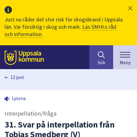
Just nu råder det stor risk för skogsbrand i Uppsala
län. Var försiktig i skog och mark.
Läs SMHI:s råd
och information.
Sök
huvudinnehåll
efter
Till sidans
Sök
Meny
innehåll
på
12 juni
webbplatsen.
När
du
Lyssna
börjar
skriva
Interpellation/fråga
i
sökfältet
31. Svar på interpellation från
kommer
Tobias Smedberg (V)
sökförslag