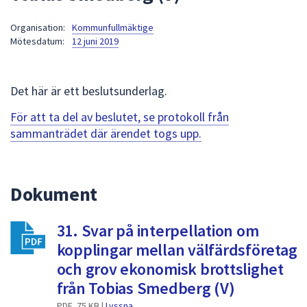
att
Organisation:
Kommunfullmäktige
presenteras
Mötesdatum:
12 juni 2019
under
fältet.
Använd
Det här är ett beslutsunderlag.
piltangenterna
för
För att ta del av beslutet, se protokoll från
att
sammanträdet där ärendet togs upp.
navigera
mellan
sökförslagen
Dokument
och
enter
31. Svar på interpellation om
för
att
kopplingar mellan välfärdsföretag
välja
och grov ekonomisk brottslighet
något
från Tobias Smedberg (V)
av
PDF, 75 KB |
Lyssna