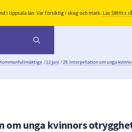
nd i Uppsala län. Var försiktig i skog och mark.
Läs SMHI:s r
Kommunfullmäktige
/
12 juni
/
29. Interpellation om unga kvinn
on om unga kvinnors otrygghet