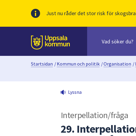
Just nu råder det stor risk för skogsbra
Sök
efter
huvudinnehåll
innehåll
Till sidans
på
webbplatsen.
Startsidan
/
Kommun och politik
/
Organisation
/
När
du
börjar
skriva
Lyssna
i
sökfältet
kommer
Interpellation/fråga
sökförslag
att
29. Interpellati
presenteras