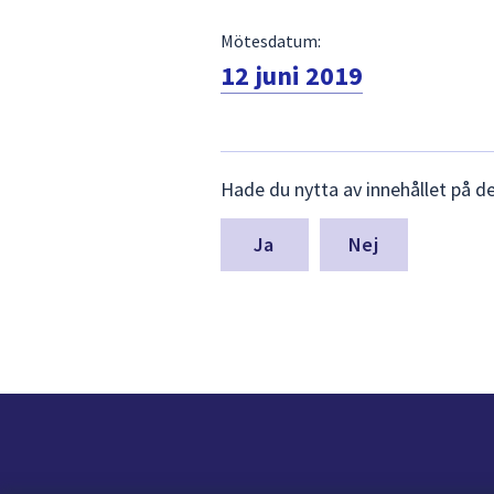
Mötesdatum:
12 juni 2019
Lämna
Hade du nytta av innehållet på d
synpunkter
för
denna
Nej
sida