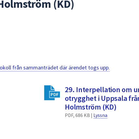
 Holmström (KD)
otokoll från sammanträdet där ärendet togs upp.
29. Interpellation om 
otrygghet i Uppsala frå
Holmström (KD)
PDF, 686 KB |
Lyssna