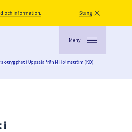
åd och information.
Stäng
Meny
ors otrygghet i Uppsala från M Holmström (KD)
 i