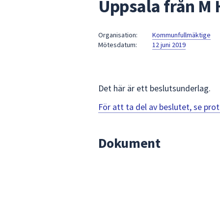
Uppsala från M
under
fältet.
Använd
Organisation:
Kommunfullmäktige
piltangenterna
Mötesdatum:
12 juni 2019
för
att
navigera
mellan
Det här är ett beslutsunderlag.
sökförslagen
För att ta del av beslutet, se pr
och
enter
för
Dokument
att
välja
något
av
dem.