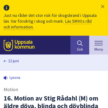
Just nu råder det stor risk för skogsbrand i Uppsala
län. Var försiktig i skog och mark.
Läs SMHI:s råd
och information.
Sök
huvudinnehåll
efter
Till sidans
Sök
Meny
innehåll
på
12 juni
webbplatsen.
När
du
Lyssna
börjar
skriva
Motion
i
sökfältet
16. Motion av Stig Rådahl (M) om
kommer
äldre döva, blinda och dövblinda
sökförslag