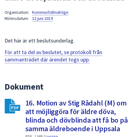
att
Organisation:
Kommunfullmäktige
presenteras
Mötesdatum:
12 juni 2019
under
fältet.
Använd
Det här är ett beslutsunderlag.
piltangenterna
för
För att ta del av beslutet, se protokoll från
att
sammanträdet där ärendet togs upp.
navigera
mellan
sökförslagen
Dokument
och
enter
16. Motion av Stig Rådahl (M) om
för
att
att möjliggöra för äldre döva,
välja
blinda och dövblinda att få bo på
något
samma äldreboende i Uppsala
av
PDF, 1 MB |
Lyssna