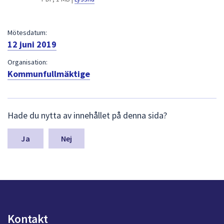
dem.
Mötesdatum:
12 juni 2019
Organisation:
Kommunfullmäktige
L
Hade du nytta av innehållet på denna sida?
ä
m
n
Nej
a
s
y
n
p
u
n
Kontakt
k