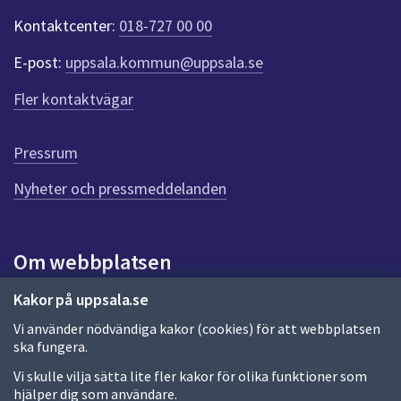
t
Kontaktcenter:
018-727 00 00
e
r
E-post:
uppsala.kommun@uppsala.se
f
ö
Fler kontaktvägar
r
d
e
Pressrum
n
n
Nyheter och pressmeddelanden
a
s
i
Om webbplatsen
d
a
Om webbplatsen
Kakor på uppsala.se
Vi använder nödvändiga kakor (cookies) för att webbplatsen
Allmänna handlingar och diarium
ska fungera.
Behandling av personuppgifter
Vi skulle vilja sätta lite fler kakor för olika funktioner som
hjälper dig som användare.