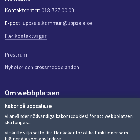
k
t
Kontaktcenter:
018-727 00 00
e
r
E-post:
uppsala.kommun@uppsala.se
f
ö
Fler kontaktvägar
r
d
e
Pressrum
n
n
Nyheter och pressmeddelanden
a
s
i
Om webbplatsen
d
a
Om webbplatsen
Kakor på uppsala.se
Vi använder nödvändiga kakor (cookies) för att webbplatsen
Allmänna handlingar och diarium
ska fungera.
Behandling av personuppgifter
Vi skulle vilja sätta lite fler kakor för olika funktioner som
hjälper dig som användare.