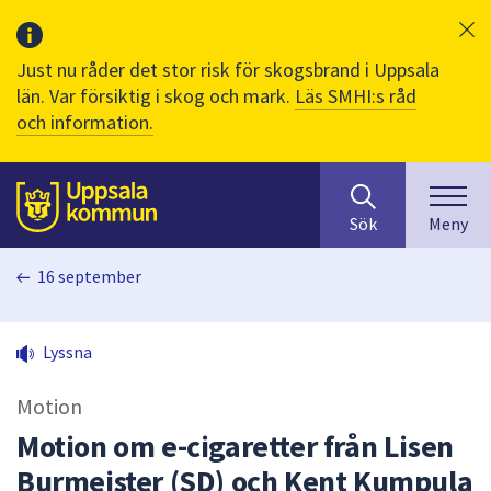
Just nu råder det stor risk för skogsbrand i Uppsala
län. Var försiktig i skog och mark.
Läs SMHI:s råd
och information.
Sök
huvudinnehåll
efter
Till sidans
Sök
Meny
innehåll
på
16 september
webbplatsen.
När
du
Lyssna
börjar
skriva
Motion
i
sökfältet
Motion om e-cigaretter från Lisen
kommer
Burmeister (SD) och Kent Kumpula
sökförslag