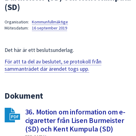
(SD)
att
presenteras
under
Organisation:
Kommunfullmäktige
Mötesdatum:
16 september 2019
fältet.
Använd
piltangenterna
Det här är ett beslutsunderlag.
för
att
För att ta del av beslutet, se protokoll från
navigera
sammanträdet där ärendet togs upp.
mellan
sökförslagen
och
Dokument
enter
för
att
36. Motion om information om e-
välja
cigaretter från Lisen Burmeister
något
(SD) och Kent Kumpula (SD)
av