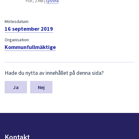
PDF, 2 MB |
Lyssna
dem.
Mötesdatum:
16 september 2019
Organisation:
Kommunfullmäktige
L
Hade du nytta av innehållet på denna sida?
ä
m
n
Nej
a
s
y
n
p
u
n
Kontakt