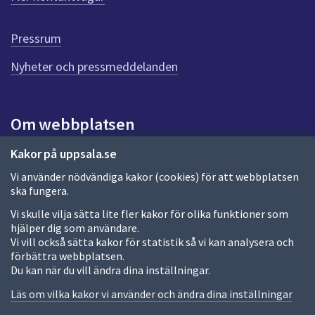
r
d
e
Pressrum
n
n
Nyheter och pressmeddelanden
a
s
i
Om webbplatsen
d
a
Om webbplatsen
Kakor på uppsala.se
Vi använder nödvändiga kakor (cookies) för att webbplatsen
Allmänna handlingar och diarium
ska fungera.
Behandling av personuppgifter
Vi skulle vilja sätta lite fler kakor för olika funktioner som
hjälper dig som användare.
Kakor
Vi vill också sätta kakor för statistik så vi kan analysera och
förbättra webbplatsen.
Språk (other languages)
Du kan när du vill ändra dina inställningar.
Tillgänglighetsredogörelse
Läs om vilka kakor vi använder och ändra dina inställningar