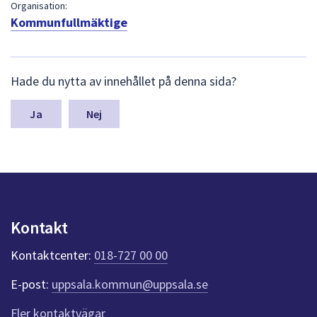
dem.
Organisation:
Kommunfullmäktige
L
Hade du nytta av innehållet på denna sida?
ä
m
n
Nej
a
s
y
n
p
u
n
Kontakt
k
t
Kontaktcenter:
018-727 00 00
e
r
E-post:
uppsala.kommun@uppsala.se
f
ö
Fler kontaktvägar