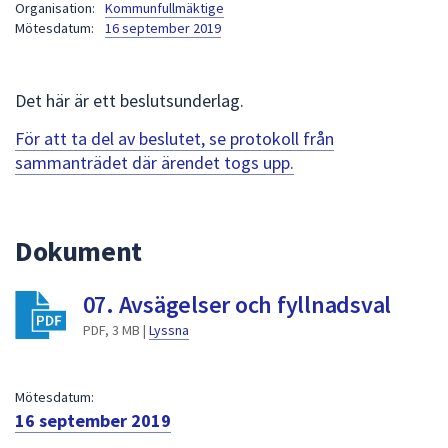
Organisation:
Kommunfullmäktige
att
Mötesdatum:
16 september 2019
presenteras
under
fältet.
Det här är ett beslutsunderlag.
Använd
För att ta del av beslutet, se protokoll från
piltangenterna
sammanträdet där ärendet togs upp.
för
att
navigera
mellan
Dokument
sökförslagen
och
07. Avsägelser och fyllnadsval
enter
PDF, 3 MB |
Lyssna
för
att
välja
Mötesdatum:
något
16 september 2019
av