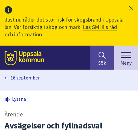
Just nu råder det stor risk för skogsbrand i Uppsala
län. Var försiktig i skog och mark.
Läs SMHI:s råd
och information.
Sök
huvudinnehåll
efter
Till sidans
Sök
Meny
innehåll
på
16 september
webbplatsen.
När
du
Lyssna
börjar
skriva
Ärende
i
sökfältet
Avsägelser och fyllnadsval
kommer
sökförslag