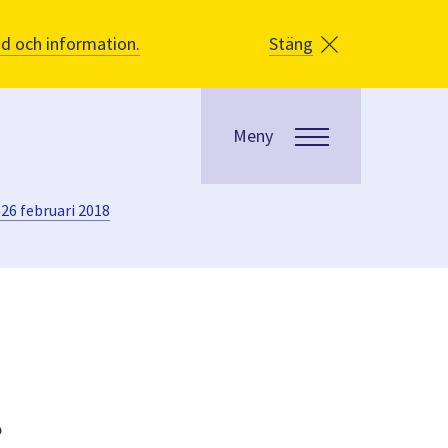
åd och information.
Stäng
Meny
26 februari 2018
8