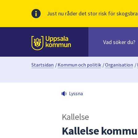
Just nu råder det stor risk för skogsbra
Sök
efter
huvudinnehåll
innehåll
Till sidans
på
webbplatsen.
Startsidan
/
Kommun och politik
/
Organisation
/
När
du
börjar
skriva
Lyssna
i
sökfältet
kommer
Kallelse
sökförslag
att
Kallelse kommun
presenteras