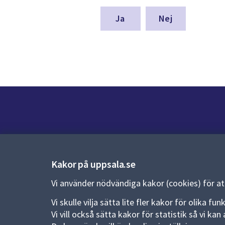
för
denna
Nej
sida
Kontakt
Kontaktcenter:
018-727 00 00
Kakor på uppsala.se
E-post:
uppsala.kommun@uppsala.se
Vi använder nödvändiga kakor (cookies) för a
Fler kontaktvägar
Vi skulle vilja sätta lite fler kakor för olika 
Vi vill också sätta kakor för statistik så vi k