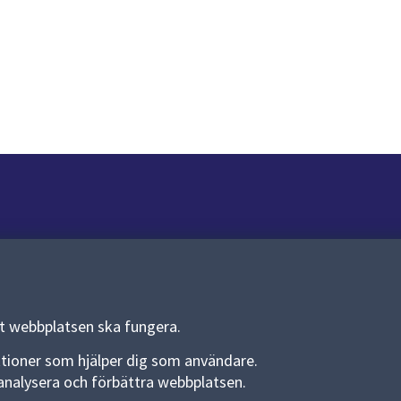
Om webbplatsen
Om webbplatsen
Allmänna handlingar och diarium
tt webbplatsen ska fungera.
Behandling av personuppgifter
funktioner som hjälper dig som användare.
an analysera och förbättra webbplatsen.
Kakor