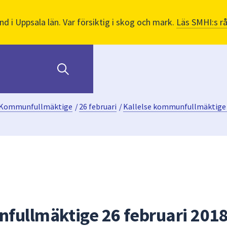
nd i Uppsala län. Var försiktig i skog och mark.
Läs SMHI:s r
Kommunfullmäktige
/
26 februari
/
Kallelse kommunfullmäktige 
fullmäktige 26 februari 201