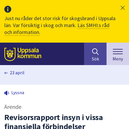
Just nu råder det stor risk för skogsbrand i Uppsala
län. Var försiktig i skog och mark.
Läs SMHI:s råd
och information.
Sök
huvudinnehåll
efter
Till sidans
Sök
Meny
innehåll
på
23 april
webbplatsen.
När
du
Lyssna
börjar
skriva
Ärende
i
sökfältet
Revisorsrapport insyn i vissa
kommer
finansiella förbindelser
sökförslag