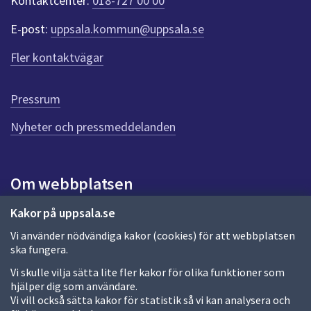
Kontaktcenter:
018-727 00 00
e
r
E-post:
uppsala.kommun@uppsala.se
f
ö
Fler kontaktvägar
r
d
e
Pressrum
n
n
Nyheter och pressmeddelanden
a
s
i
Om webbplatsen
d
a
Om webbplatsen
Kakor på uppsala.se
Vi använder nödvändiga kakor (cookies) för att webbplatsen
Allmänna handlingar och diarium
ska fungera.
Behandling av personuppgifter
Vi skulle vilja sätta lite fler kakor för olika funktioner som
hjälper dig som användare.
Kakor
Vi vill också sätta kakor för statistik så vi kan analysera och