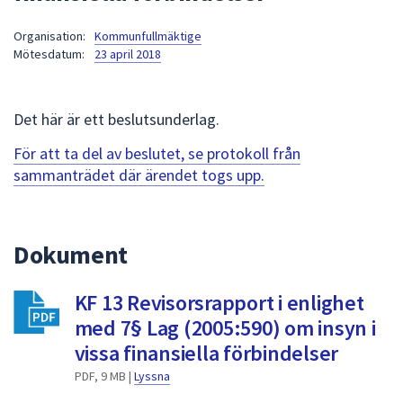
att
Organisation:
Kommunfullmäktige
presenteras
Mötesdatum:
23 april 2018
under
fältet.
Använd
Det här är ett beslutsunderlag.
piltangenterna
för
För att ta del av beslutet, se protokoll från
att
sammanträdet där ärendet togs upp.
navigera
mellan
sökförslagen
Dokument
och
enter
KF 13 Revisorsrapport i enlighet
för
att
med 7§ Lag (2005:590) om insyn i
välja
vissa finansiella förbindelser
något
PDF, 9 MB |
Lyssna
av