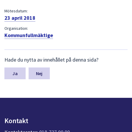
dem.
Mötesdatum:
23 april 2018
Organisation:
Kommunfullmäktige
L
Hade du nytta av innehållet på denna sida?
ä
m
n
Nej
a
s
y
n
p
u
n
Kontakt
k
t