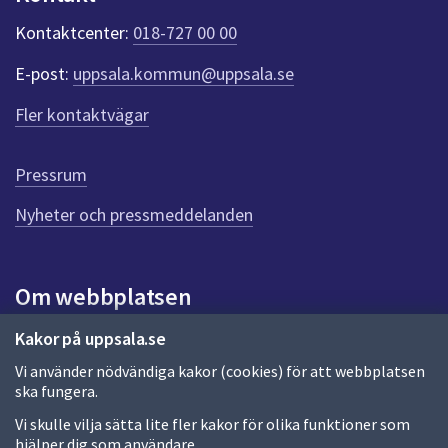
k
t
Kontaktcenter:
018-727 00 00
e
r
E-post:
uppsala.kommun@uppsala.se
f
ö
Fler kontaktvägar
r
d
e
Pressrum
n
n
Nyheter och pressmeddelanden
a
s
i
Om webbplatsen
d
a
Om webbplatsen
Kakor på uppsala.se
Vi använder nödvändiga kakor (cookies) för att webbplatsen
Allmänna handlingar och diarium
ska fungera.
Behandling av personuppgifter
Vi skulle vilja sätta lite fler kakor för olika funktioner som
hjälper dig som användare.