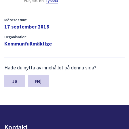
PDF, 950 KB |
Lyssna
dem.
Mötesdatum:
17 september 2018
Organisation:
Kommunfullmäktige
L
Hade du nytta av innehållet på denna sida?
ä
m
n
Nej
a
s
y
n
p
u
n
Kontakt