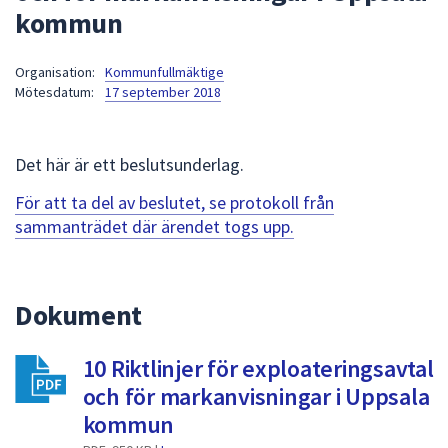
kommun
att
presenteras
under
Organisation:
Kommunfullmäktige
Mötesdatum:
17 september 2018
fältet.
Använd
piltangenterna
Det här är ett beslutsunderlag.
för
att
För att ta del av beslutet, se protokoll från
navigera
sammanträdet där ärendet togs upp.
mellan
sökförslagen
och
Dokument
enter
för
att
10 Riktlinjer för exploateringsavtal
välja
och för markanvisningar i Uppsala
något
kommun
av