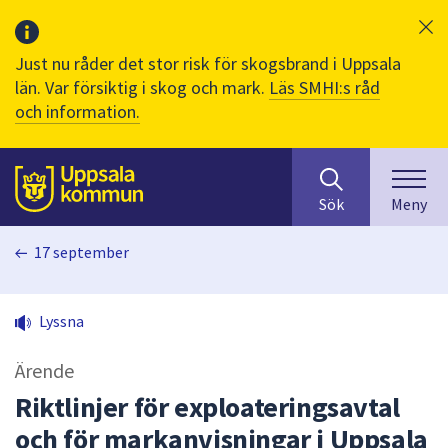
Just nu råder det stor risk för skogsbrand i Uppsala
län. Var försiktig i skog och mark.
Läs SMHI:s råd
och information.
Sök
huvudinnehåll
efter
Till sidans
Sök
Meny
innehåll
på
17 september
webbplatsen.
När
du
Lyssna
börjar
skriva
Ärende
i
sökfältet
Riktlinjer för exploateringsavtal
kommer
och för markanvisningar i Uppsala
sökförslag