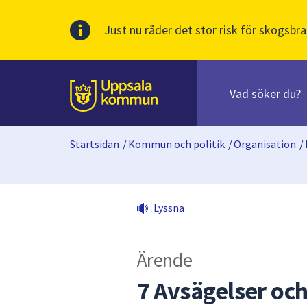
Just nu råder det stor risk för skogsbra
Sök
efter
huvudinnehåll
innehåll
Till sidans
på
webbplatsen.
Startsidan
/
Kommun och politik
/
Organisation
/
När
du
börjar
skriva
Lyssna
i
sökfältet
kommer
Ärende
sökförslag
att
7 Avsägelser och
presenteras