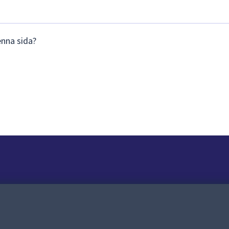
enna sida?
Om webbplatsen
Om webbplatsen