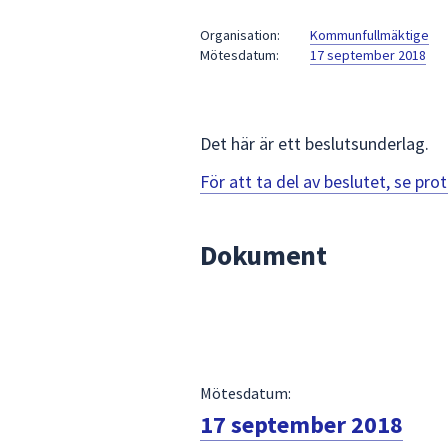
under
fältet.
Organisation:
Kommunfullmäktige
Mötesdatum:
17 september 2018
Använd
piltangenterna
för
att
Det här är ett beslutsunderlag.
navigera
mellan
För att ta del av beslutet, se pr
sökförslagen
och
Dokument
enter
för
att
välja
något
av
Mötesdatum:
dem.
17 september 2018