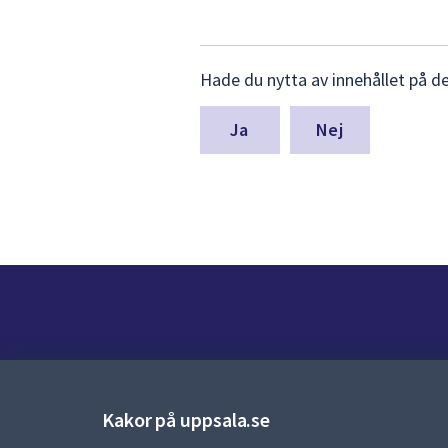
Lämna
Hade du nytta av innehållet på d
synpunkter
för
denna
Nej
sida
Kontakt
Kontaktcenter:
018-727 00 00
Kakor på uppsala.se