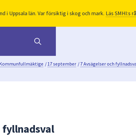
nd i Uppsala län. Var försiktig i skog och mark.
Läs SMHI:s r
Kommunfullmäktige
/
17 september
/
7 Avsägelser och fyllnadsv
 fyllnadsval