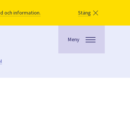
åd och information.
Stäng
Meny
al