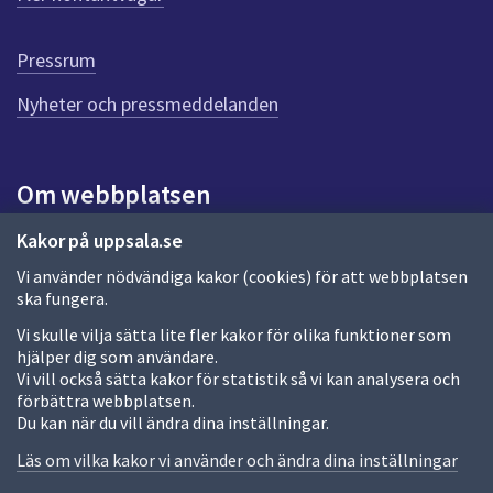
r
d
e
Pressrum
n
n
Nyheter och pressmeddelanden
a
s
i
Om webbplatsen
d
a
Om webbplatsen
Kakor på uppsala.se
Vi använder nödvändiga kakor (cookies) för att webbplatsen
Allmänna handlingar och diarium
ska fungera.
Behandling av personuppgifter
Vi skulle vilja sätta lite fler kakor för olika funktioner som
hjälper dig som användare.
Kakor
Vi vill också sätta kakor för statistik så vi kan analysera och
förbättra webbplatsen.
Språk (other languages)
Du kan när du vill ändra dina inställningar.
Tillgänglighetsredogörelse
Läs om vilka kakor vi använder och ändra dina inställningar