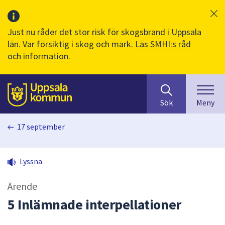
Just nu råder det stor risk för skogsbrand i Uppsala
län. Var försiktig i skog och mark.
Läs SMHI:s råd
och information.
Sök
huvudinnehåll
efter
Till sidans
Sök
Meny
innehåll
på
17 september
webbplatsen.
När
du
Lyssna
börjar
skriva
Ärende
i
sökfältet
5 Inlämnade interpellationer
kommer
sökförslag