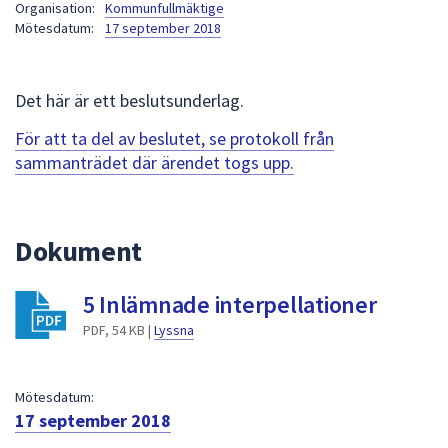
Organisation:
Kommunfullmäktige
att
Mötesdatum:
17 september 2018
presenteras
under
fältet.
Det här är ett beslutsunderlag.
Använd
För att ta del av beslutet, se protokoll från
piltangenterna
sammanträdet där ärendet togs upp.
för
att
navigera
mellan
Dokument
sökförslagen
och
5 Inlämnade interpellationer
enter
PDF, 54 KB |
Lyssna
för
att
välja
Mötesdatum:
något
17 september 2018
av