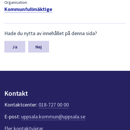
dem.
Organisation:
Kommunfullmäktige
L
Hade du nytta av innehållet på denna sida?
ä
m
n
Nej
a
s
y
n
p
u
n
Kontakt
k
t
Kontaktcenter:
018-727 00 00
e
r
E-post:
uppsala.kommun@uppsala.se
f
ö
Fler kontaktvägar