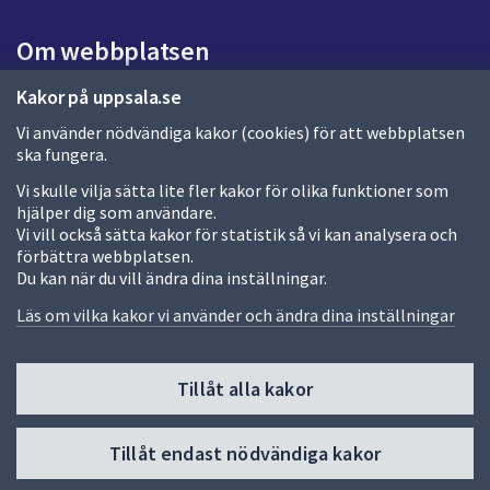
s
i
Om webbplatsen
d
a
Om webbplatsen
Kakor på uppsala.se
Vi använder nödvändiga kakor (cookies) för att webbplatsen
Allmänna handlingar och diarium
ska fungera.
Behandling av personuppgifter
Vi skulle vilja sätta lite fler kakor för olika funktioner som
hjälper dig som användare.
Kakor
Vi vill också sätta kakor för statistik så vi kan analysera och
förbättra webbplatsen.
Språk (other languages)
Du kan när du vill ändra dina inställningar.
Tillgänglighetsredogörelse
Läs om vilka kakor vi använder och ändra dina inställningar
Tillåt alla kakor
Fler sätt att följa oss
Till
Tillåt endast nödvändiga kakor
toppen
av