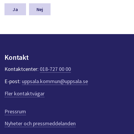
dem.
m
n
Nej
a
s
y
n
p
u
n
Kontakt
k
t
Kontaktcenter:
018-727 00 00
e
r
E-post:
uppsala.kommun@uppsala.se
f
ö
Fler kontaktvägar
r
d
e
Pressrum
n
n
Nyheter och pressmeddelanden
a