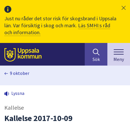
Just nu råder det stor risk för skogsbrand i Uppsala
län. Var försiktig i skog och mark.
Läs SMHI:s råd
och information.
Sök
huvudinnehåll
efter
Till sidans
Sök
Meny
innehåll
på
9 oktober
webbplatsen.
När
du
Lyssna
börjar
skriva
Kallelse
i
sökfältet
Kallelse 2017-10-09
kommer
sökförslag