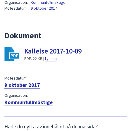
Organisation:
Kommunfullmäktige
att
Mötesdatum:
9 oktober 2017
presenteras
under
fältet.
Dokument
Använd
piltangenterna
för
Kallelse 2017-10-09
att
PDF, 22 KB |
Lyssna
navigera
mellan
sökförslagen
Mötesdatum:
och
9 oktober 2017
enter
Organisation:
för
Kommunfullmäktige
att
välja
något
L
av
Hade du nytta av innehållet på denna sida?
ä