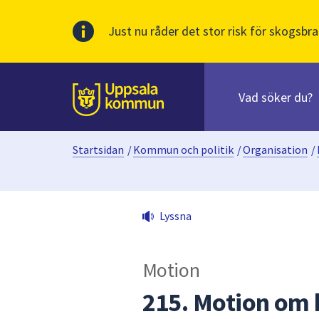
Just nu råder det stor risk för skogsbra
Sök
efter
huvudinnehåll
innehåll
Till sidans
på
webbplatsen.
Startsidan
/
Kommun och politik
/
Organisation
/
När
du
börjar
skriva
Lyssna
i
sökfältet
kommer
Motion
sökförslag
att
215. Motion om
presenteras