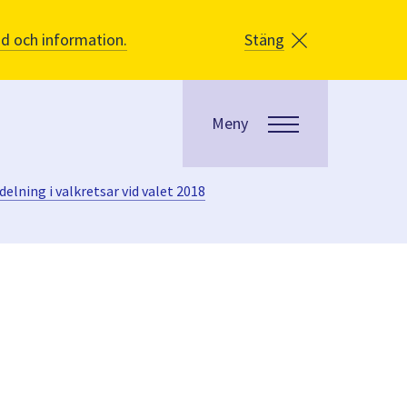
åd och information.
Stäng
Meny
ning i valkretsar vid valet 2018