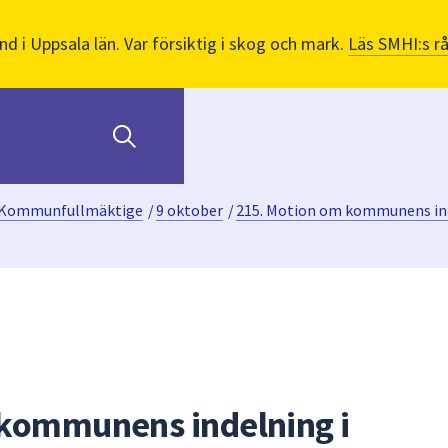
nd i Uppsala län. Var försiktig i skog och mark.
Läs SMHI:s r
Kommunfullmäktige
/
9 oktober
/
215. Motion om kommunens indel
 kommunens indelning i