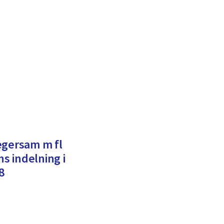
egersam m fl
s indelning i
8