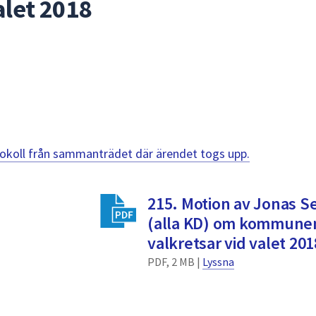
alet 2018
otokoll från sammanträdet där ärendet togs upp.
215. Motion av Jonas S
(alla KD) om kommunen
valkretsar vid valet 201
PDF, 2 MB |
Lyssna