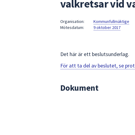
valkretsar vid v
under
fältet.
Använd
Organisation:
Kommunfullmäktige
piltangenterna
Mötesdatum:
9 oktober 2017
för
att
navigera
mellan
Det här är ett beslutsunderlag.
sökförslagen
För att ta del av beslutet, se pr
och
enter
för
Dokument
att
välja
något
av
dem.