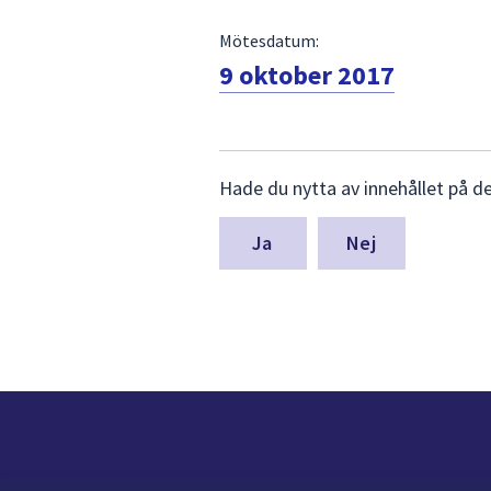
Mötesdatum:
9 oktober 2017
Lämna
Hade du nytta av innehållet på d
synpunkter
för
denna
Nej
sida