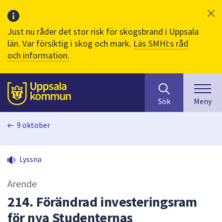
Just nu råder det stor risk för skogsbrand i Uppsala
län. Var försiktig i skog och mark.
Läs SMHI:s råd
och information.
Sök
huvudinnehåll
efter
Till sidans
Sök
Meny
innehåll
på
9 oktober
webbplatsen.
När
du
Lyssna
börjar
skriva
Ärende
i
sökfältet
214. Förändrad investeringsram
kommer
för nya Studenternas
sökförslag