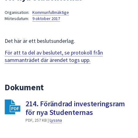
att
Organisation:
Kommunfullmäktige
presenteras
Mötesdatum:
9 oktober 2017
under
fältet.
Använd
Det här är ett beslutsunderlag.
piltangenterna
för
För att ta del av beslutet, se protokoll från
att
sammanträdet där ärendet togs upp.
navigera
mellan
sökförslagen
Dokument
och
enter
214. Förändrad investeringsram
för
att
för nya Studenternas
välja
PDF, 257 KB |
Lyssna
något
av