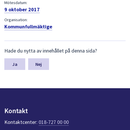
dem.
Mötesdatum:
9 oktober 2017
Organisation:
Kommunfullmäktige
L
Hade du nytta av innehållet på denna sida?
ä
m
n
Nej
a
s
y
n
p
u
n
Kontakt
k
t
Kontaktcenter:
018-727 00 00
e