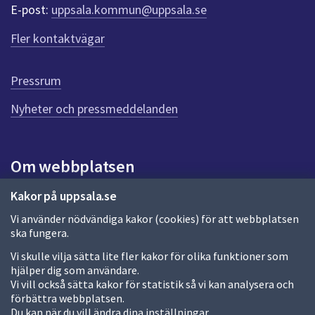
r
E-post:
uppsala.kommun@uppsala.se
f
ö
Fler kontaktvägar
r
d
e
Pressrum
n
n
Nyheter och pressmeddelanden
a
s
i
Om webbplatsen
d
a
Om webbplatsen
Kakor på uppsala.se
Vi använder nödvändiga kakor (cookies) för att webbplatsen
Allmänna handlingar och diarium
ska fungera.
Behandling av personuppgifter
Vi skulle vilja sätta lite fler kakor för olika funktioner som
hjälper dig som användare.
Kakor
Vi vill också sätta kakor för statistik så vi kan analysera och
förbättra webbplatsen.
Språk (other languages)
Du kan när du vill ändra dina inställningar.