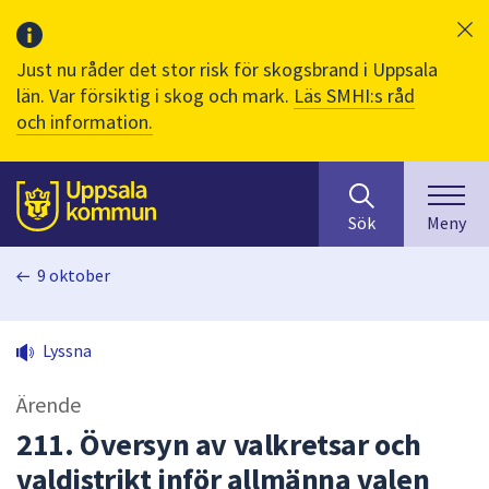
Just nu råder det stor risk för skogsbrand i Uppsala
län. Var försiktig i skog och mark.
Läs SMHI:s råd
och information.
Sök
huvudinnehåll
efter
Till sidans
Sök
Meny
innehåll
på
9 oktober
webbplatsen.
När
du
Lyssna
börjar
skriva
Ärende
i
sökfältet
211. Översyn av valkretsar och
kommer
valdistrikt inför allmänna valen
sökförslag