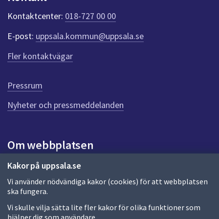
k
t
Kontaktcenter:
018-727 00 00
e
r
E-post:
uppsala.kommun@uppsala.se
f
ö
Fler kontaktvägar
r
d
e
Pressrum
n
n
Nyheter och pressmeddelanden
a
s
i
Om webbplatsen
d
a
Om webbplatsen
Kakor på uppsala.se
Vi använder nödvändiga kakor (cookies) för att webbplatsen
Allmänna handlingar och diarium
ska fungera.
Behandling av personuppgifter
Vi skulle vilja sätta lite fler kakor för olika funktioner som
hjälper dig som användare.