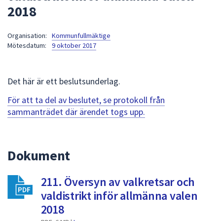
2018
att
presenteras
under
Organisation:
Kommunfullmäktige
Mötesdatum:
9 oktober 2017
fältet.
Använd
piltangenterna
Det här är ett beslutsunderlag.
för
att
För att ta del av beslutet, se protokoll från
navigera
sammanträdet där ärendet togs upp.
mellan
sökförslagen
och
Dokument
enter
för
att
211. Översyn av valkretsar och
välja
valdistrikt inför allmänna valen
något
2018
av