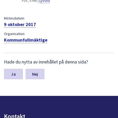
PDF, 6 MB |
Lyssna
dem.
Mötesdatum:
9 oktober 2017
Organisation:
Kommunfullmäktige
L
Hade du nytta av innehållet på denna sida?
ä
m
n
Nej
a
s
y
n
p
u
n
Kontakt