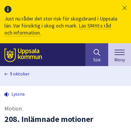
Just nu råder det stor risk för skogsbrand i Uppsala
län. Var försiktig i skog och mark.
Läs SMHI:s råd
och information.
Sök
huvudinnehåll
efter
Till sidans
Sök
Meny
innehåll
på
9 oktober
webbplatsen.
När
du
Lyssna
börjar
skriva
Motion
i
sökfältet
208. Inlämnade motioner
kommer
sökförslag