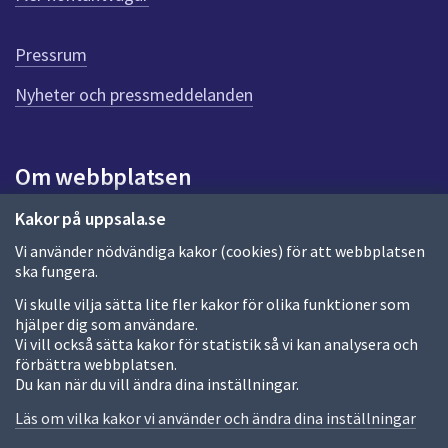
r
d
e
Pressrum
n
n
Nyheter och pressmeddelanden
a
s
i
Om webbplatsen
d
a
Om webbplatsen
Kakor på uppsala.se
Vi använder nödvändiga kakor (cookies) för att webbplatsen
Allmänna handlingar och diarium
ska fungera.
Behandling av personuppgifter
Vi skulle vilja sätta lite fler kakor för olika funktioner som
hjälper dig som användare.
Kakor
Vi vill också sätta kakor för statistik så vi kan analysera och
förbättra webbplatsen.
Språk (other languages)
Du kan när du vill ändra dina inställningar.
Tillgänglighetsredogörelse
Läs om vilka kakor vi använder och ändra dina inställningar