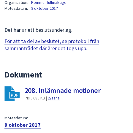
Organisation:
Kommunfullmäktige
att
Mötesdatum:
9 oktober 2017
presenteras
under
fältet.
Det här är ett beslutsunderlag.
Använd
För att ta del av beslutet, se protokoll från
piltangenterna
sammanträdet där ärendet togs upp.
för
att
navigera
mellan
Dokument
sökförslagen
och
208. Inlämnade motioner
enter
PDF, 685 KB |
Lyssna
för
att
välja
Mötesdatum:
något
9 oktober 2017
av