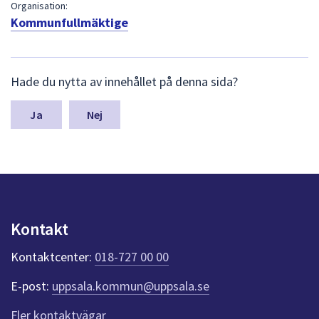
dem.
Organisation:
Kommunfullmäktige
L
Hade du nytta av innehållet på denna sida?
ä
m
n
Nej
a
s
y
n
p
u
n
Kontakt
k
t
Kontaktcenter:
018-727 00 00
e
r
E-post:
uppsala.kommun@uppsala.se
f
ö
Fler kontaktvägar