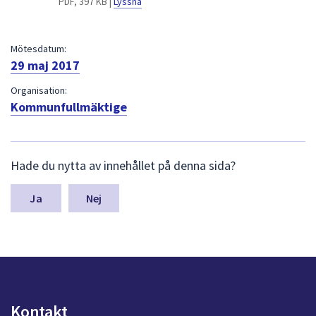
PDF, 397 KB |
Lyssna
dem.
Mötesdatum:
29 maj 2017
Organisation:
Kommunfullmäktige
L
Hade du nytta av innehållet på denna sida?
ä
m
n
Nej
a
s
y
n
p
u
n
Kontakt