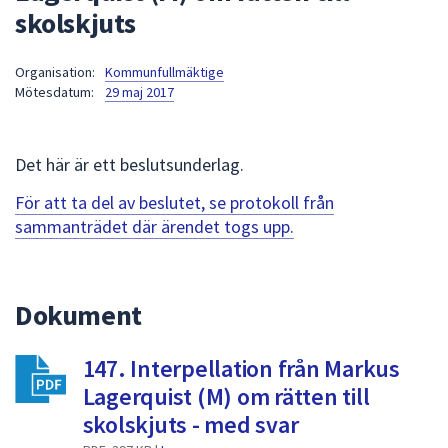
skolskjuts
att
presenteras
under
Organisation:
Kommunfullmäktige
Mötesdatum:
29 maj 2017
fältet.
Använd
piltangenterna
Det här är ett beslutsunderlag.
för
att
För att ta del av beslutet, se protokoll från
navigera
sammanträdet där ärendet togs upp.
mellan
sökförslagen
och
Dokument
enter
för
att
147. Interpellation från Markus
välja
Lagerquist (M) om rätten till
något
skolskjuts - med svar
av