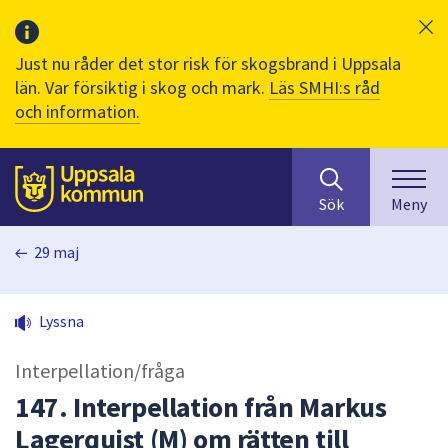
Just nu råder det stor risk för skogsbrand i Uppsala
län. Var försiktig i skog och mark.
Läs SMHI:s råd
och information.
Sök
huvudinnehåll
efter
Till sidans
Sök
Meny
innehåll
på
29 maj
webbplatsen.
När
du
Lyssna
börjar
skriva
Interpellation/fråga
i
sökfältet
147. Interpellation från Markus
kommer
Lagerquist (M) om rätten till
sökförslag