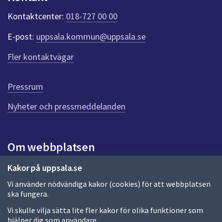
k
t
Kontaktcenter:
018-727 00 00
e
r
E-post:
uppsala.kommun@uppsala.se
f
ö
Fler kontaktvägar
r
d
e
Pressrum
n
n
Nyheter och pressmeddelanden
a
s
i
Om webbplatsen
d
a
Om webbplatsen
Kakor på uppsala.se
Vi använder nödvändiga kakor (cookies) för att webbplatsen
Allmänna handlingar och diarium
ska fungera.
Behandling av personuppgifter
Vi skulle vilja sätta lite fler kakor för olika funktioner som
hjälper dig som användare.