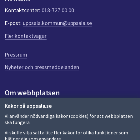
k
t
Kontaktcenter:
018-727 00 00
e
r
E-post:
uppsala.kommun@uppsala.se
f
ö
Fler kontaktvägar
r
d
e
Pressrum
n
n
Nyheter och pressmeddelanden
a
s
i
Om webbplatsen
d
a
Om webbplatsen
Kakor på uppsala.se
Vi använder nödvändiga kakor (cookies) för att webbplatsen
Allmänna handlingar och diarium
ska fungera.
Behandling av personuppgifter
Vi skulle vilja sätta lite fler kakor för olika funktioner som
hjälper dig som användare.