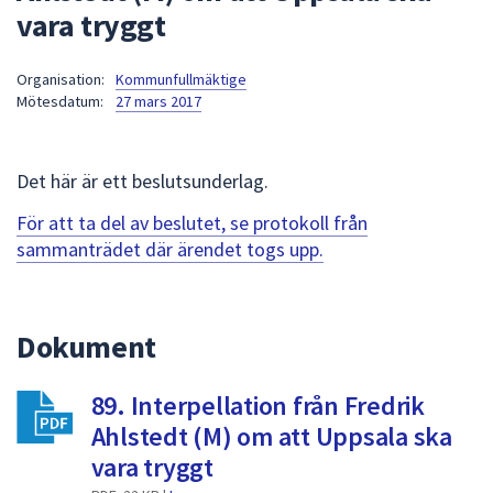
vara tryggt
att
presenteras
under
Organisation:
Kommunfullmäktige
Mötesdatum:
27 mars 2017
fältet.
Använd
piltangenterna
Det här är ett beslutsunderlag.
för
att
För att ta del av beslutet, se protokoll från
navigera
sammanträdet där ärendet togs upp.
mellan
sökförslagen
och
Dokument
enter
för
att
89. Interpellation från Fredrik
välja
Ahlstedt (M) om att Uppsala ska
något
vara tryggt
av