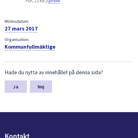
PDF, 22 KB |
Lyssna
dem.
Mötesdatum:
27 mars 2017
Organisation:
Kommunfullmäktige
L
Hade du nytta av innehållet på denna sida?
ä
m
n
Nej
a
s
y
n
p
u
n
Kontakt