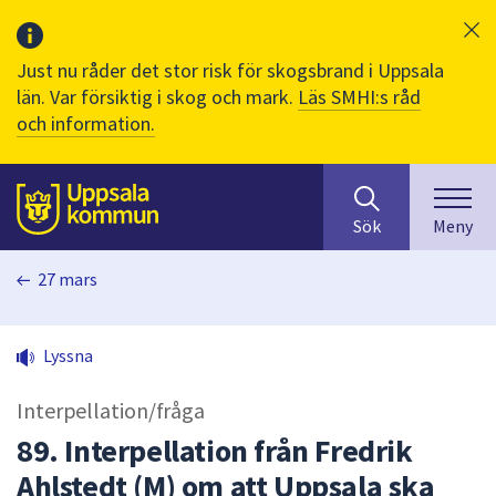
Just nu råder det stor risk för skogsbrand i Uppsala
län. Var försiktig i skog och mark.
Läs SMHI:s råd
och information.
Sök
huvudinnehåll
efter
Till sidans
Sök
Meny
innehåll
på
27 mars
webbplatsen.
När
du
Lyssna
börjar
skriva
Interpellation/fråga
i
sökfältet
89. Interpellation från Fredrik
kommer
Ahlstedt (M) om att Uppsala ska
sökförslag