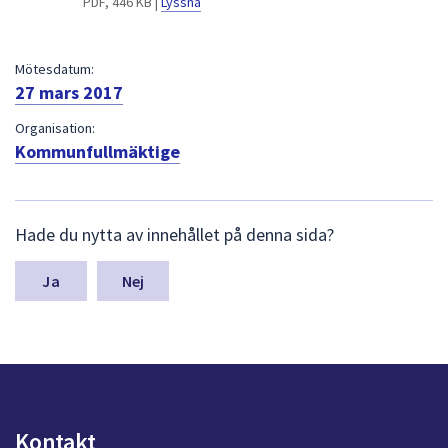
PDF, 446 KB |
Lyssna
dem.
Mötesdatum:
27 mars 2017
Organisation:
Kommunfullmäktige
L
Hade du nytta av innehållet på denna sida?
ä
m
n
Nej
a
s
y
n
p
u
n
Kontakt