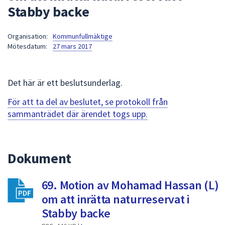
Stabby backe
att
presenteras
under
Organisation:
Kommunfullmäktige
Mötesdatum:
27 mars 2017
fältet.
Använd
piltangenterna
Det här är ett beslutsunderlag.
för
att
För att ta del av beslutet, se protokoll från
navigera
sammanträdet där ärendet togs upp.
mellan
sökförslagen
och
Dokument
enter
för
att
69. Motion av Mohamad Hassan (L)
välja
om att inrätta naturreservat i
något
Stabby backe
av