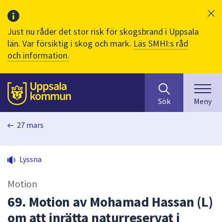
Just nu råder det stor risk för skogsbrand i Uppsala
län. Var försiktig i skog och mark.
Läs SMHI:s råd
och information.
Sök
huvudinnehåll
efter
Till sidans
Sök
Meny
innehåll
på
27 mars
webbplatsen.
När
du
Lyssna
börjar
skriva
Motion
i
sökfältet
69. Motion av Mohamad Hassan (L)
kommer
om att inrätta naturreservat i
sökförslag