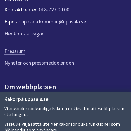
k
t
Kontaktcenter:
018-727 00 00
e
r
E-post:
uppsala.kommun@uppsala.se
f
ö
Fler kontaktvägar
r
d
e
Pressrum
n
n
Nyheter och pressmeddelanden
a
s
i
Om webbplatsen
d
a
Om webbplatsen
Kakor på uppsala.se
Vi använder nödvändiga kakor (cookies) för att webbplatsen
Allmänna handlingar och diarium
ska fungera.
Behandling av personuppgifter
Vi skulle vilja sätta lite fler kakor för olika funktioner som
hjälper dig som användare.