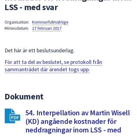
LSS - med svar
att
presenteras
under
Organisation:
Kommunfullmäktige
Mötesdatum:
27 februari 2017
fältet.
Använd
piltangenterna
Det här är ett beslutsunderlag.
för
att
För att ta del av beslutet, se protokoll från
navigera
sammanträdet där ärendet togs upp.
mellan
sökförslagen
och
Dokument
enter
för
att
54. Interpellation av Martin Wisell
välja
(KD) angående kostnader för
något
neddragningar inom LSS - med
av