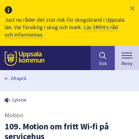
Just nu råder det stor risk för skogsbrand i Uppsala
län. Var försiktig i skog och mark.
Läs SMHI:s råd
och information.
Sök
huvudinnehåll
efter
Till sidans
Sök
Meny
innehåll
på
24 april
webbplatsen.
När
du
Lyssna
börjar
skriva
Motion
i
sökfältet
109. Motion om fritt Wi-fi på
kommer
servicehus
sökförslag