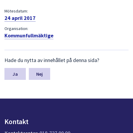
dem.
Mötesdatum:
24 april 2017
Organisation:
Kommunfullmäktige
L
Hade du nytta av innehållet på denna sida?
ä
m
n
Nej
a
s
y
n
p
u
n
Kontakt
k
t