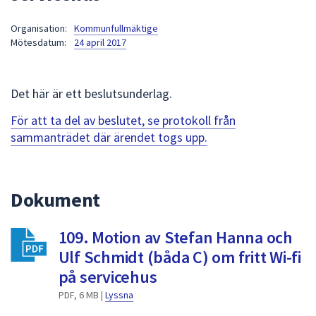
att
Organisation:
Kommunfullmäktige
presenteras
Mötesdatum:
24 april 2017
under
fältet.
Använd
Det här är ett beslutsunderlag.
piltangenterna
för
För att ta del av beslutet, se protokoll från
att
sammanträdet där ärendet togs upp.
navigera
mellan
sökförslagen
Dokument
och
enter
109. Motion av Stefan Hanna och
för
att
Ulf Schmidt (båda C) om fritt Wi-fi
välja
på servicehus
något
PDF, 6 MB |
Lyssna
av