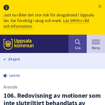
Just nu råder det stor risk för skogsbrand i Uppsala
län. Var försiktig i skog och mark.
Läs SMHI:s råd
och information.
Sök
huvudinnehåll
efter
Till sidans
Sök
Meny
innehåll
på
24 april
webbplatsen.
När
du
Lyssna
börjar
skriva
Ärende
i
sökfältet
106. Redovisning av motioner som
kommer
inte slutgiltigt behandlats av
sökförslag