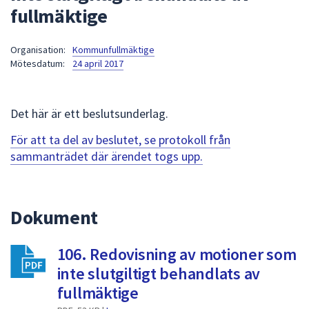
fullmäktige
att
presenteras
under
Organisation:
Kommunfullmäktige
Mötesdatum:
24 april 2017
fältet.
Använd
piltangenterna
Det här är ett beslutsunderlag.
för
att
För att ta del av beslutet, se protokoll från
navigera
sammanträdet där ärendet togs upp.
mellan
sökförslagen
och
Dokument
enter
för
att
106. Redovisning av motioner som
välja
inte slutgiltigt behandlats av
något
fullmäktige
av