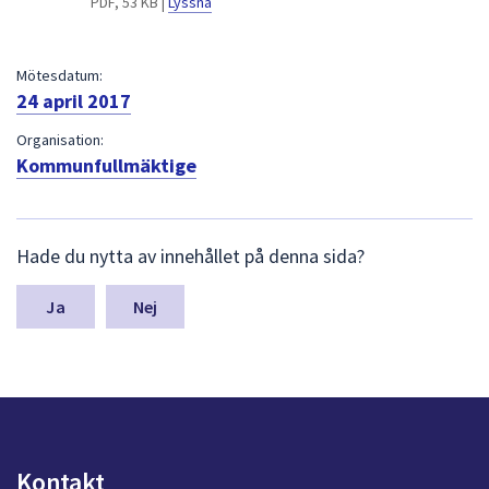
PDF, 53 KB |
Lyssna
dem.
Mötesdatum:
24 april 2017
Organisation:
Kommunfullmäktige
L
Hade du nytta av innehållet på denna sida?
ä
m
n
Nej
a
s
y
n
p
u
n
Kontakt