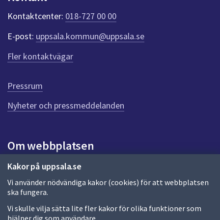
k
t
Kontaktcenter:
018-727 00 00
e
r
E-post:
uppsala.kommun@uppsala.se
f
ö
Fler kontaktvägar
r
d
e
Pressrum
n
n
Nyheter och pressmeddelanden
a
s
i
Om webbplatsen
d
a
Om webbplatsen
Kakor på uppsala.se
Vi använder nödvändiga kakor (cookies) för att webbplatsen
Allmänna handlingar och diarium
ska fungera.
Behandling av personuppgifter
Vi skulle vilja sätta lite fler kakor för olika funktioner som
hjälper dig som användare.