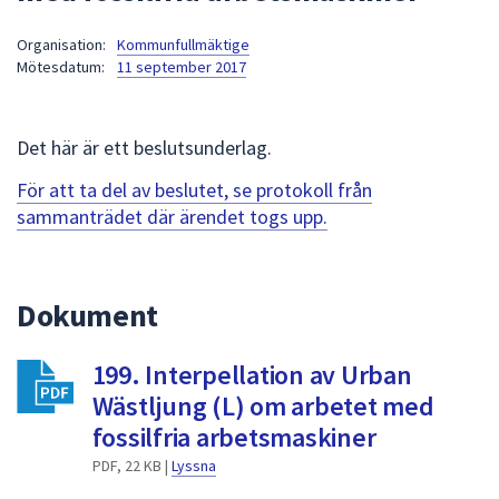
att
Organisation:
Kommunfullmäktige
presenteras
Mötesdatum:
11 september 2017
under
fältet.
Använd
Det här är ett beslutsunderlag.
piltangenterna
för
För att ta del av beslutet, se protokoll från
att
sammanträdet där ärendet togs upp.
navigera
mellan
sökförslagen
Dokument
och
enter
199. Interpellation av Urban
för
att
Wästljung (L) om arbetet med
välja
fossilfria arbetsmaskiner
något
PDF, 22 KB |
Lyssna
av