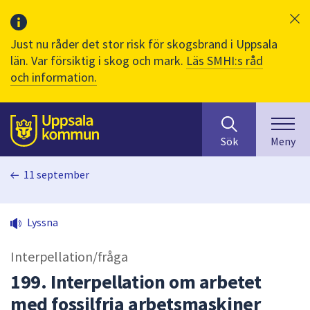
Just nu råder det stor risk för skogsbrand i Uppsala
län. Var försiktig i skog och mark.
Läs SMHI:s råd
och information.
Sök
huvudinnehåll
efter
Till sidans
Sök
Meny
innehåll
på
11 september
webbplatsen.
När
du
Lyssna
börjar
skriva
Interpellation/fråga
i
sökfältet
199. Interpellation om arbetet
kommer
med fossilfria arbetsmaskiner
sökförslag