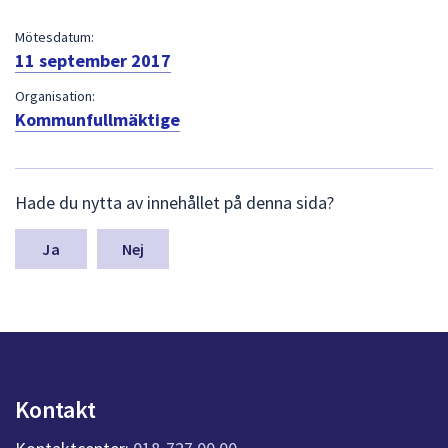
dem.
Mötesdatum:
11 september 2017
Organisation:
Kommunfullmäktige
L
Hade du nytta av innehållet på denna sida?
ä
m
n
Nej
a
s
y
n
p
u
n
Kontakt
k
t