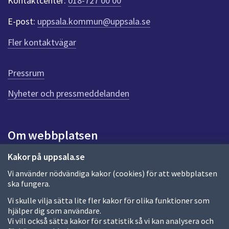
Kontaktcenter:
018-727 00 00
e
r
E-post:
uppsala.kommun@uppsala.se
f
ö
Fler kontaktvägar
r
d
e
Pressrum
n
n
Nyheter och pressmeddelanden
a
s
i
Om webbplatsen
d
a
Om webbplatsen
Kakor på uppsala.se
Vi använder nödvändiga kakor (cookies) för att webbplatsen
Allmänna handlingar och diarium
ska fungera.
Behandling av personuppgifter
Vi skulle vilja sätta lite fler kakor för olika funktioner som
hjälper dig som användare.
Kakor
Vi vill också sätta kakor för statistik så vi kan analysera och