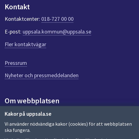
n
Kontakt
k
t
Kontaktcenter:
018-727 00 00
e
r
E-post:
uppsala.kommun@uppsala.se
f
ö
Fler kontaktvägar
r
d
e
Pressrum
n
n
Nyheter och pressmeddelanden
a
s
i
Om webbplatsen
d
a
Om webbplatsen
Kakor på uppsala.se
Vi använder nödvändiga kakor (cookies) för att webbplatsen
Allmänna handlingar och diarium
ska fungera.
Behandling av personuppgifter