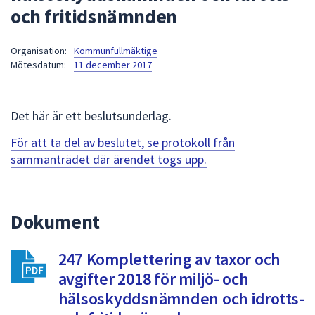
och fritidsnämnden
att
presenteras
under
Organisation:
Kommunfullmäktige
Mötesdatum:
11 december 2017
fältet.
Använd
piltangenterna
Det här är ett beslutsunderlag.
för
att
För att ta del av beslutet, se protokoll från
navigera
sammanträdet där ärendet togs upp.
mellan
sökförslagen
och
Dokument
enter
för
att
247 Komplettering av taxor och
välja
avgifter 2018 för miljö- och
något
hälsoskyddsnämnden och idrotts-
av