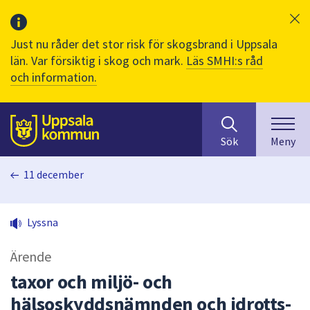
Just nu råder det stor risk för skogsbrand i Uppsala
län. Var försiktig i skog och mark.
Läs SMHI:s råd
och information.
Sök
huvudinnehåll
efter
Till sidans
Sök
Meny
innehåll
på
11 december
webbplatsen.
När
du
Lyssna
börjar
skriva
Ärende
i
sökfältet
taxor och miljö- och
kommer
hälsoskyddsnämnden och idrotts-
sökförslag