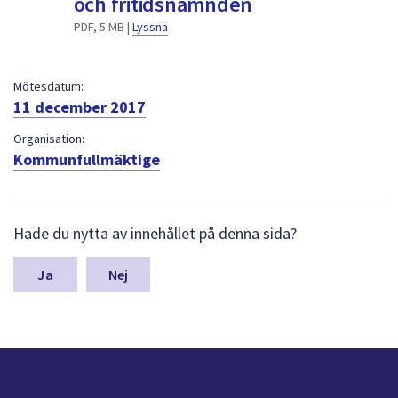
och fritidsnämnden
dem.
PDF, 5 MB |
Lyssna
Mötesdatum:
11 december 2017
Organisation:
Kommunfullmäktige
L
Hade du nytta av innehållet på denna sida?
ä
m
n
Nej
a
s
y
n
p
u