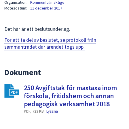
Organisation:
Kommunfullmäktige
att
Mötesdatum:
11 december 2017
presenteras
under
fältet.
Det här är ett beslutsunderlag.
Använd
För att ta del av beslutet, se protokoll från
piltangenterna
sammanträdet där ärendet togs upp.
för
att
navigera
mellan
Dokument
sökförslagen
och
250 Avgiftstak för maxtaxa inom
enter
förskola, fritidshem och annan
för
pedagogisk verksamhet 2018
att
välja
PDF, 723 KB |
Lyssna
något
av