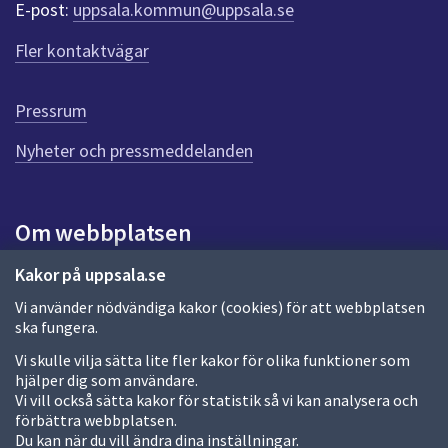
r
E-post:
uppsala.kommun@uppsala.se
f
ö
Fler kontaktvägar
r
d
e
Pressrum
n
n
Nyheter och pressmeddelanden
a
s
i
Om webbplatsen
d
a
Om webbplatsen
Kakor på uppsala.se
Vi använder nödvändiga kakor (cookies) för att webbplatsen
Allmänna handlingar och diarium
ska fungera.
Behandling av personuppgifter
Vi skulle vilja sätta lite fler kakor för olika funktioner som
hjälper dig som användare.
Kakor
Vi vill också sätta kakor för statistik så vi kan analysera och
förbättra webbplatsen.
Språk (other languages)
Du kan när du vill ändra dina inställningar.