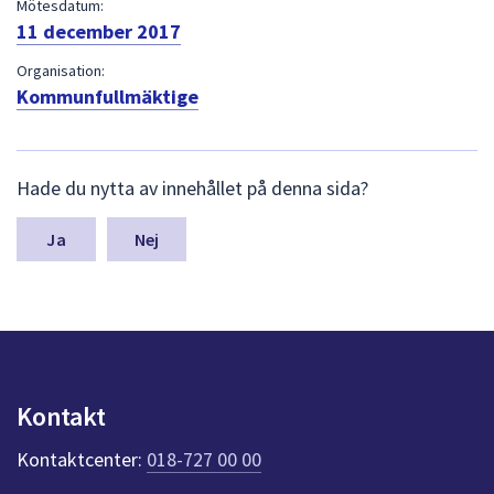
dem.
Mötesdatum:
11 december 2017
Organisation:
Kommunfullmäktige
L
Hade du nytta av innehållet på denna sida?
ä
m
n
Nej
a
s
y
n
p
u
n
Kontakt
k
t
Kontaktcenter:
018-727 00 00
e