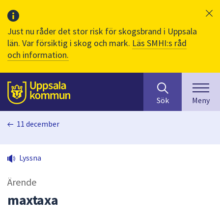
Just nu råder det stor risk för skogsbrand i Uppsala
län. Var försiktig i skog och mark.
Läs SMHI:s råd
och information.
Sök
huvudinnehåll
efter
Till sidans
Sök
Meny
innehåll
på
11 december
webbplatsen.
När
du
Lyssna
börjar
skriva
Ärende
i
sökfältet
maxtaxa
kommer
sökförslag