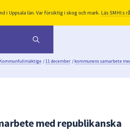
nd i Uppsala län. Var försiktig i skog och mark.
Läs SMHI:s r
Kommunfullmäktige
/
11 december
/
kommunens samarbete med 
arbete med republikanska