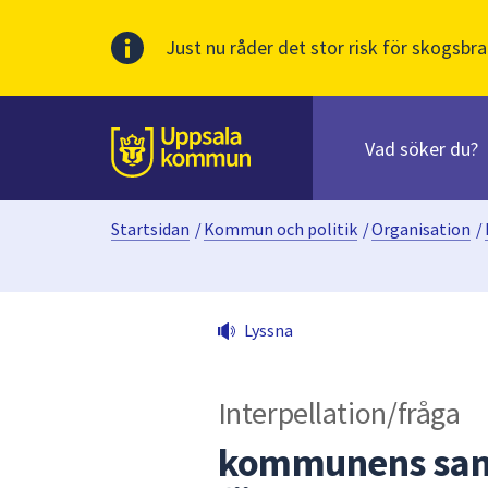
Just nu råder det stor risk för skogsbra
Sök
efter
huvudinnehåll
innehåll
Till sidans
på
webbplatsen.
Startsidan
/
Kommun och politik
/
Organisation
/
När
du
börjar
skriva
Lyssna
i
sökfältet
kommer
Interpellation/fråga
sökförslag
att
kommunens sam
presenteras