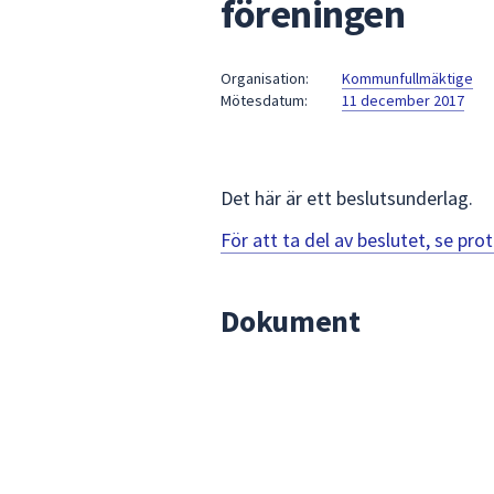
föreningen
under
fältet.
Använd
Organisation:
Kommunfullmäktige
piltangenterna
Mötesdatum:
11 december 2017
för
att
navigera
mellan
Det här är ett beslutsunderlag.
sökförslagen
För att ta del av beslutet, se pr
och
enter
för
Dokument
att
välja
något
av
dem.