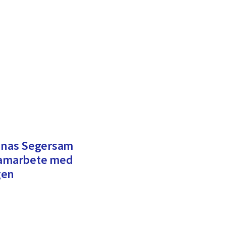
Jonas Segersam
amarbete med
gen