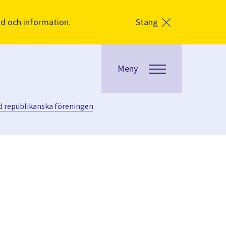
åd och information.
Stäng
Meny
republikanska föreningen