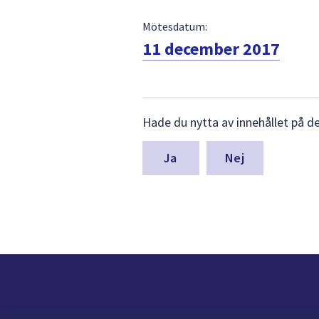
Mötesdatum:
11 december 2017
Lämna
Hade du nytta av innehållet på d
synpunkter
för
denna
Nej
sida