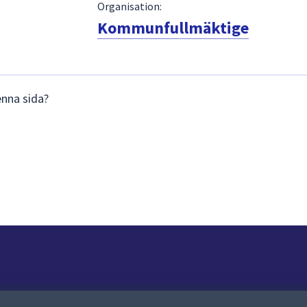
Organisation:
Kommunfullmäktige
enna sida?
Om webbplatsen