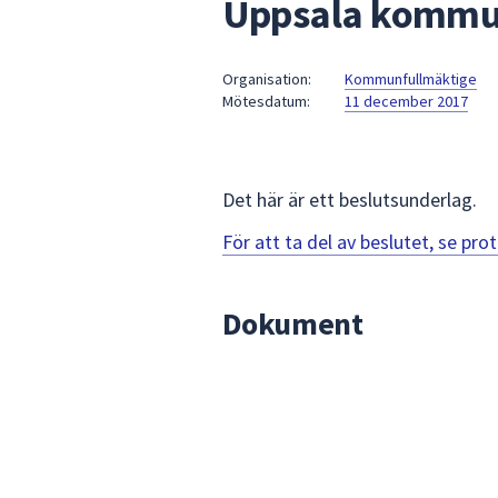
Uppsala kommun
under
fältet.
Använd
Organisation:
Kommunfullmäktige
piltangenterna
Mötesdatum:
11 december 2017
för
att
navigera
mellan
Det här är ett beslutsunderlag.
sökförslagen
För att ta del av beslutet, se pr
och
enter
för
Dokument
att
välja
något
av
dem.