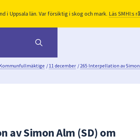
nd i Uppsala län. Var försiktig i skog och mark.
Läs SMHI:s r
Kommunfullmäktige
/
11 december
/
265 Interpellation av Simo
ion av Simon Alm (SD) om