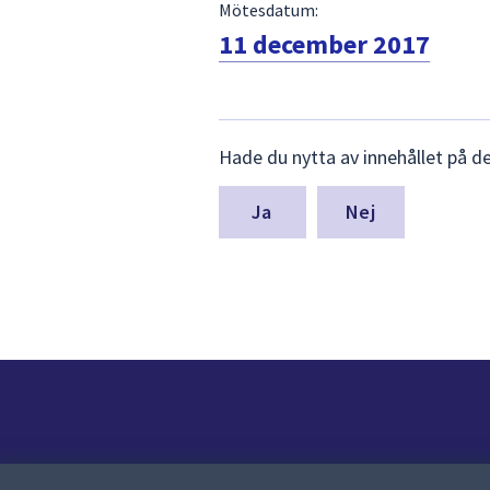
Mötesdatum:
11 december 2017
Lämna
Hade du nytta av innehållet på d
synpunkter
för
denna
Nej
sida
Kontakt