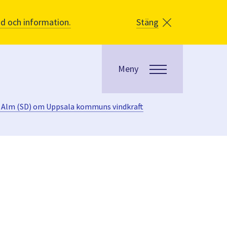
åd och information.
Stäng
Meny
n Alm (SD) om Uppsala kommuns vindkraft