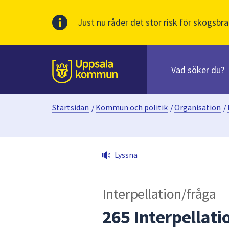
Just nu råder det stor risk för skogsbra
Sök
efter
huvudinnehåll
innehåll
Till sidans
på
webbplatsen.
Startsidan
/
Kommun och politik
/
Organisation
/
När
du
börjar
skriva
Lyssna
i
sökfältet
kommer
Interpellation/fråga
sökförslag
att
265 Interpellat
presenteras