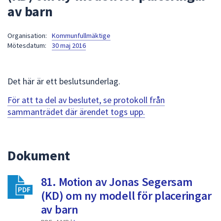
av barn
att
presenteras
under
Organisation:
Kommunfullmäktige
Mötesdatum:
30 maj 2016
fältet.
Använd
piltangenterna
Det här är ett beslutsunderlag.
för
att
För att ta del av beslutet, se protokoll från
navigera
sammanträdet där ärendet togs upp.
mellan
sökförslagen
och
Dokument
enter
för
att
81. Motion av Jonas Segersam
välja
(KD) om ny modell för placeringar
något
av barn
av