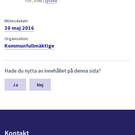
PDF, 4 MB |
Lyssna
dem.
Mötesdatum:
30 maj 2016
Organisation:
Kommunfullmäktige
L
Hade du nytta av innehållet på denna sida?
ä
m
n
Nej
a
s
y
n
p
u
n
Kontakt