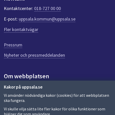
k
t
Kontaktcenter:
018-727 00 00
e
r
E-post:
uppsala.kommun@uppsala.se
f
ö
Fler kontaktvägar
r
d
e
Pressrum
n
n
Nyheter och pressmeddelanden
a
s
i
Om webbplatsen
d
a
Om webbplatsen
Kakor på uppsala.se
Vi använder nödvändiga kakor (cookies) för att webbplatsen
Allmänna handlingar och diarium
ska fungera.
Behandling av personuppgifter
Vi skulle vilja sätta lite fler kakor för olika funktioner som
hjälper dig som användare.