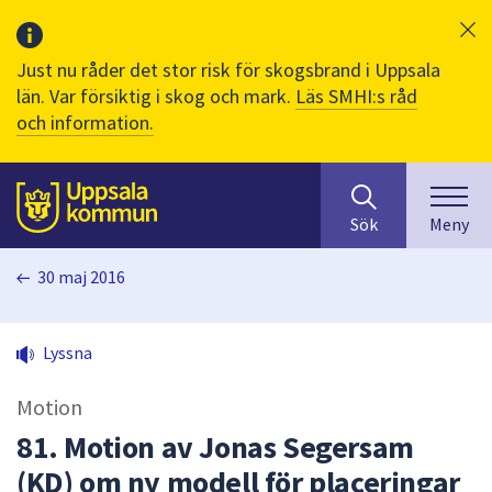
Just nu råder det stor risk för skogsbrand i Uppsala
län. Var försiktig i skog och mark.
Läs SMHI:s råd
och information.
Sök
huvudinnehåll
efter
Till sidans
Sök
Meny
innehåll
på
30 maj 2016
webbplatsen.
När
du
Lyssna
börjar
skriva
Motion
i
sökfältet
81. Motion av Jonas Segersam
kommer
(KD) om ny modell för placeringar
sökförslag