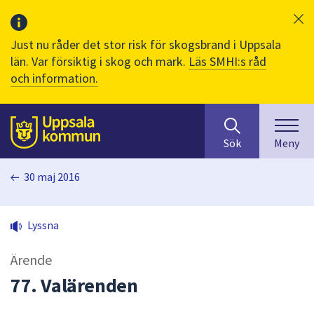
Just nu råder det stor risk för skogsbrand i Uppsala
län. Var försiktig i skog och mark.
Läs SMHI:s råd
och information.
Sök
huvudinnehåll
efter
Till sidans
Sök
Meny
innehåll
på
30 maj 2016
webbplatsen.
När
du
Lyssna
börjar
skriva
Ärende
i
sökfältet
77. Valärenden
kommer
sökförslag