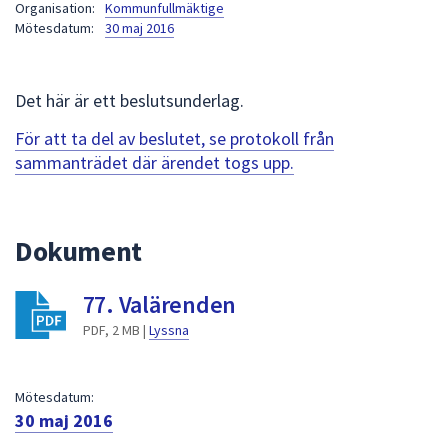
Organisation:
Kommunfullmäktige
att
Mötesdatum:
30 maj 2016
presenteras
under
fältet.
Det här är ett beslutsunderlag.
Använd
För att ta del av beslutet, se protokoll från
piltangenterna
sammanträdet där ärendet togs upp.
för
att
navigera
mellan
Dokument
sökförslagen
och
77. Valärenden
enter
PDF, 2 MB |
Lyssna
för
att
välja
Mötesdatum:
något
30 maj 2016
av