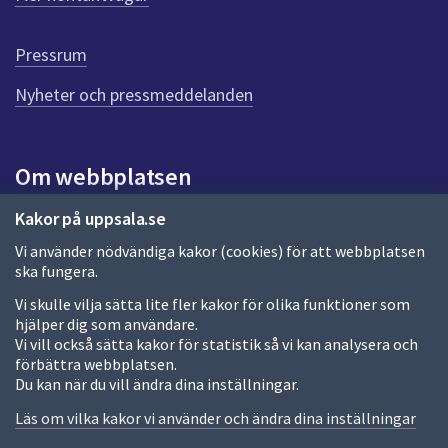
r
d
e
Pressrum
n
n
Nyheter och pressmeddelanden
a
s
i
Om webbplatsen
d
a
Om webbplatsen
Kakor på uppsala.se
Vi använder nödvändiga kakor (cookies) för att webbplatsen
Allmänna handlingar och diarium
ska fungera.
Behandling av personuppgifter
Vi skulle vilja sätta lite fler kakor för olika funktioner som
hjälper dig som användare.
Kakor
Vi vill också sätta kakor för statistik så vi kan analysera och
förbättra webbplatsen.
Språk (other languages)
Du kan när du vill ändra dina inställningar.
Tillgänglighetsredogörelse
Läs om vilka kakor vi använder och ändra dina inställningar