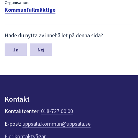
dem.
Organisation:
Kommunfullmäktige
L
Hade du nytta av innehållet på denna sida?
ä
m
n
Nej
a
s
y
n
p
u
n
Kontakt
k
t
Kontaktcenter:
018-727 00 00
e
r
E-post:
uppsala.kommun@uppsala.se
f
ö
Fler kontaktvägar