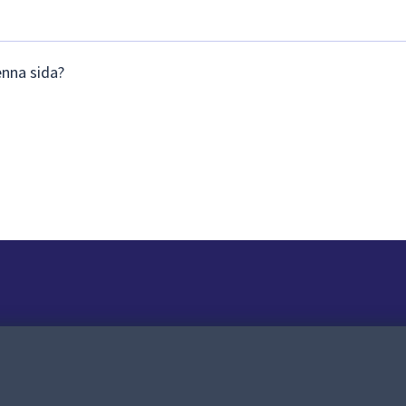
enna sida?
Om webbplatsen
Om webbplatsen