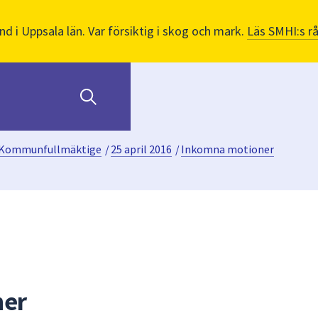
nd i Uppsala län. Var försiktig i skog och mark.
Läs SMHI:s r
Kommunfullmäktige
/
25 april 2016
/
Inkomna motioner
ner