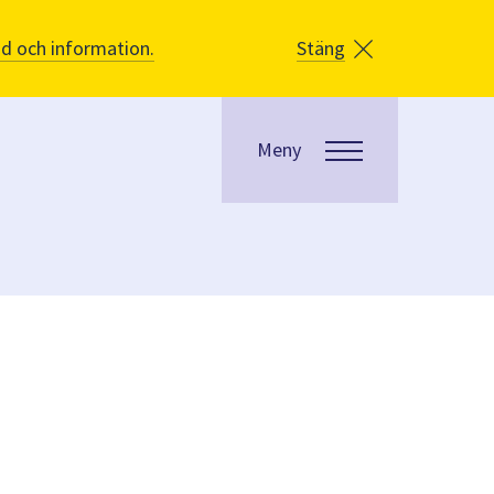
åd och information.
Stäng
Meny