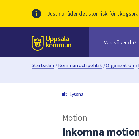
Just nu råder det stor risk för skogsbra
Sök
efter
huvudinnehåll
innehåll
Till sidans
på
webbplatsen.
Startsidan
/
Kommun och politik
/
Organisation
/
När
du
börjar
skriva
Lyssna
i
sökfältet
kommer
Motion
sökförslag
att
Inkomna motio
presenteras