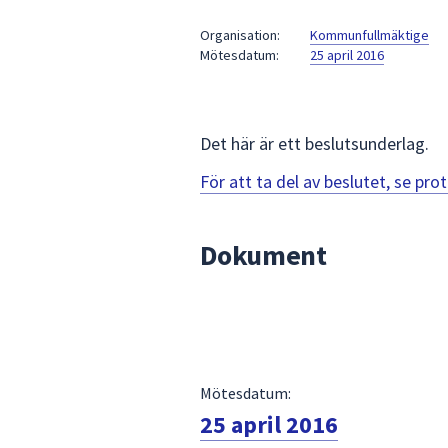
under
fältet.
Organisation:
Kommunfullmäktige
Mötesdatum:
25 april 2016
Använd
piltangenterna
för
att
Det här är ett beslutsunderlag.
navigera
mellan
För att ta del av beslutet, se pr
sökförslagen
och
Dokument
enter
för
att
välja
något
av
Mötesdatum:
dem.
25 april 2016