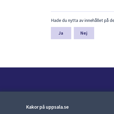
Lämna
Hade du nytta av innehållet på d
synpunkter
för
denna
Nej
sida
Kontakt
Kontaktcenter:
018-727 00 00
Kakor på uppsala.se