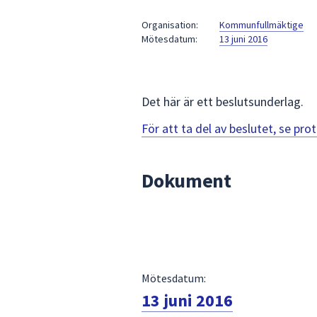
under
fältet.
Organisation:
Kommunfullmäktige
Mötesdatum:
13 juni 2016
Använd
piltangenterna
för
att
Det här är ett beslutsunderlag.
navigera
mellan
För att ta del av beslutet, se pr
sökförslagen
och
Dokument
enter
för
att
välja
något
av
Mötesdatum:
dem.
13 juni 2016