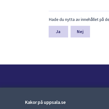
Lämna
Hade du nytta av innehållet på d
synpunkter
för
denna
Nej
sida
Kontakt
Kontaktcenter:
018-727 00 00
Kakor på uppsala.se