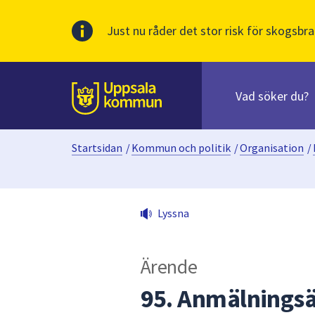
Just nu råder det stor risk för skogsbra
Sök
efter
huvudinnehåll
innehåll
Till sidans
på
webbplatsen.
Startsidan
/
Kommun och politik
/
Organisation
/
När
du
börjar
skriva
Lyssna
i
sökfältet
kommer
Ärende
sökförslag
att
95. Anmälnings
presenteras