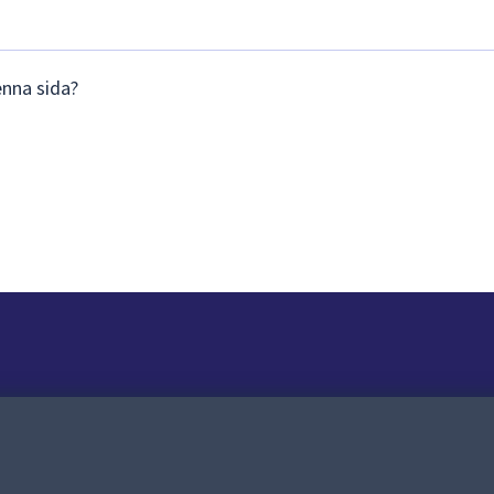
enna sida?
Om webbplatsen
Om webbplatsen