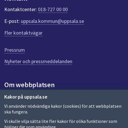
k
t
Kontaktcenter:
018-727 00 00
e
r
E-post:
uppsala.kommun@uppsala.se
f
ö
Fler kontaktvägar
r
d
e
Pressrum
n
n
Nyheter och pressmeddelanden
a
s
i
Om webbplatsen
d
a
Om webbplatsen
Kakor på uppsala.se
Vi använder nödvändiga kakor (cookies) för att webbplatsen
Allmänna handlingar och diarium
ska fungera.
Behandling av personuppgifter
Vi skulle vilja sätta lite fler kakor för olika funktioner som
hjälper dig som användare.