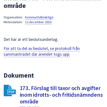
område
att
presenteras
under
Organisation:
Kommunfullmäktige
Mötesdatum:
12 december 2016
fältet.
Använd
piltangenterna
Det här är ett beslutsunderlag.
för
att
För att ta del av beslutet, se protokoll från
navigera
sammanträdet där ärendet togs upp.
mellan
sökförslagen
och
Dokument
enter
för
att
173. Förslag till taxor och avgifter
välja
inom idrotts- och fritidsnämndens
något
område
av