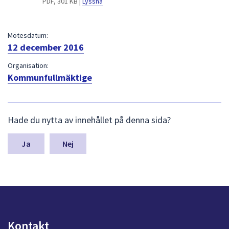
PDF, 301 KB |
Lyssna
dem.
Mötesdatum:
12 december 2016
Organisation:
Kommunfullmäktige
L
Hade du nytta av innehållet på denna sida?
ä
m
n
Nej
a
s
y
n
p
u
n
Kontakt