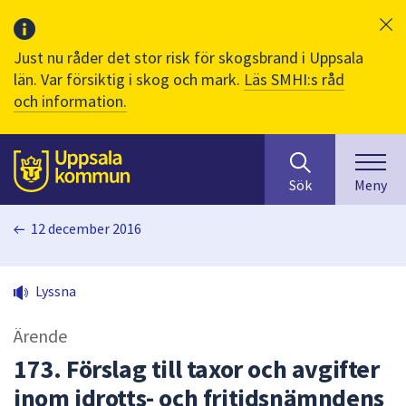
Just nu råder det stor risk för skogsbrand i Uppsala
län. Var försiktig i skog och mark.
Läs SMHI:s råd
och information.
Sök
huvudinnehåll
efter
Till sidans
Sök
Meny
innehåll
på
12 december 2016
webbplatsen.
När
du
Lyssna
börjar
skriva
Ärende
i
sökfältet
173. Förslag till taxor och avgifter
kommer
inom idrotts- och fritidsnämndens
sökförslag