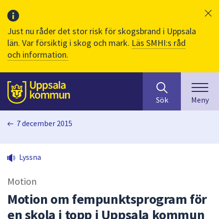
Just nu råder det stor risk för skogsbrand i Uppsala
län. Var försiktig i skog och mark.
Läs SMHI:s råd
och information.
Sök
huvudinnehåll
efter
Till sidans
Sök
Meny
innehåll
på
7 december 2015
webbplatsen.
När
du
Lyssna
börjar
skriva
Motion
i
sökfältet
Motion om fempunktsprogram för
kommer
en skola i topp i Uppsala kommun
sökförslag