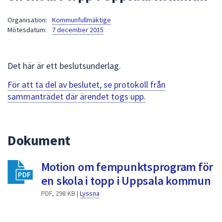
att
Organisation:
Kommunfullmäktige
presenteras
Mötesdatum:
7 december 2015
under
fältet.
Använd
Det här är ett beslutsunderlag.
piltangenterna
för
För att ta del av beslutet, se protokoll från
att
sammanträdet där ärendet togs upp.
navigera
mellan
sökförslagen
Dokument
och
enter
Motion om fempunktsprogram för
för
att
en skola i topp i Uppsala kommun
välja
PDF, 298 KB |
Lyssna
något
av