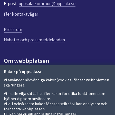
r
E-post:
uppsala.kommun@uppsala.se
f
ö
Fler kontaktvägar
r
d
e
Pressrum
n
n
Nyheter och pressmeddelanden
a
s
i
Om webbplatsen
d
a
Om webbplatsen
Kakor på uppsala.se
Vi använder nödvändiga kakor (cookies) för att webbplatsen
Allmänna handlingar och diarium
ska fungera.
Behandling av personuppgifter
Vi skulle vilja sätta lite fler kakor för olika funktioner som
hjälper dig som användare.
Kakor
Vi vill också sätta kakor för statistik så vi kan analysera och
förbättra webbplatsen.
Språk (other languages)
Du kan när du vill ändra dina inställningar.