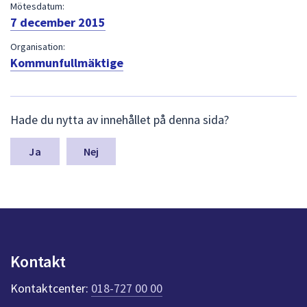
dem.
Mötesdatum:
7 december 2015
Organisation:
Kommunfullmäktige
L
Hade du nytta av innehållet på denna sida?
ä
m
n
Nej
a
s
y
n
p
u
n
Kontakt
k
t
Kontaktcenter:
018-727 00 00
e