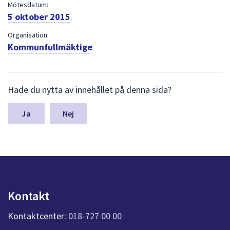
dem.
Mötesdatum:
5 oktober 2015
Organisation:
Kommunfullmäktige
L
Hade du nytta av innehållet på denna sida?
ä
m
n
Nej
a
s
y
n
p
u
n
Kontakt
k
t
Kontaktcenter:
018-727 00 00
e