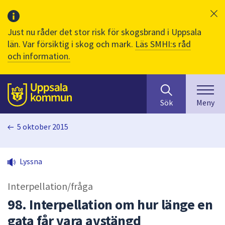
Just nu råder det stor risk för skogsbrand i Uppsala
län. Var försiktig i skog och mark.
Läs SMHI:s råd
och information.
Sök
huvudinnehåll
efter
Till sidans
Sök
Meny
innehåll
på
5 oktober 2015
webbplatsen.
När
du
Lyssna
börjar
skriva
Interpellation/fråga
i
sökfältet
98. Interpellation om hur länge en
kommer
gata får vara avstängd
sökförslag