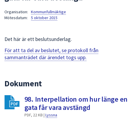
att
Organisation:
Kommunfullmäktige
presenteras
Mötesdatum:
5 oktober 2015
under
fältet.
Använd
Det här är ett beslutsunderlag.
piltangenterna
för
För att ta del av beslutet, se protokoll från
att
sammanträdet där ärendet togs upp.
navigera
mellan
sökförslagen
Dokument
och
enter
98. Interpellation om hur länge en
för
att
gata får vara avstängd
välja
PDF, 22 KB |
Lyssna
något
av