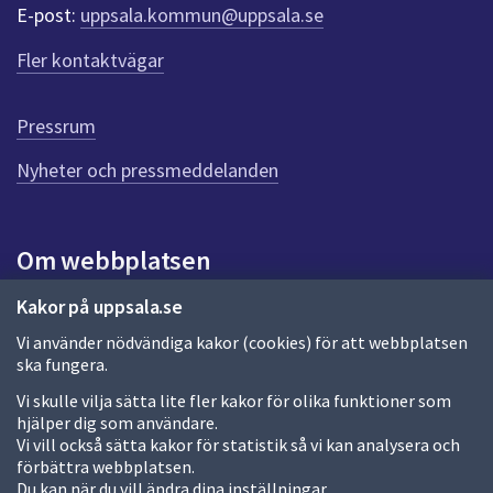
r
E-post:
uppsala.kommun@uppsala.se
f
ö
Fler kontaktvägar
r
d
e
Pressrum
n
n
Nyheter och pressmeddelanden
a
s
i
Om webbplatsen
d
a
Om webbplatsen
Kakor på uppsala.se
Vi använder nödvändiga kakor (cookies) för att webbplatsen
Allmänna handlingar och diarium
ska fungera.
Behandling av personuppgifter
Vi skulle vilja sätta lite fler kakor för olika funktioner som
hjälper dig som användare.
Kakor
Vi vill också sätta kakor för statistik så vi kan analysera och
förbättra webbplatsen.
Språk (other languages)
Du kan när du vill ändra dina inställningar.