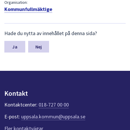
dem.
Organisation:
Kommunfullmäktige
L
Hade du nytta av innehållet på denna sida?
ä
m
n
Nej
a
s
y
n
p
u
n
Kontakt
k
t
Kontaktcenter:
018-727 00 00
e
r
E-post:
uppsala.kommun@uppsala.se
f
ö
Fler kontaktvägar