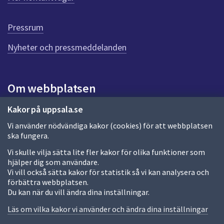
r
d
e
Pressrum
n
n
Nyheter och pressmeddelanden
a
s
i
Om webbplatsen
d
a
Om webbplatsen
Kakor på uppsala.se
Vi använder nödvändiga kakor (cookies) för att webbplatsen
Allmänna handlingar och diarium
ska fungera.
Behandling av personuppgifter
Vi skulle vilja sätta lite fler kakor för olika funktioner som
hjälper dig som användare.
Kakor
Vi vill också sätta kakor för statistik så vi kan analysera och
förbättra webbplatsen.
Språk (other languages)
Du kan när du vill ändra dina inställningar.
Tillgänglighetsredogörelse
Läs om vilka kakor vi använder och ändra dina inställningar