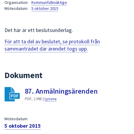
Organisation:
Kommunfullmäktige
att
Mötesdatum:
5 oktober 2015
presenteras
under
fältet.
Det här är ett beslutsunderlag.
Använd
För att ta del av beslutet, se protokoll från
piltangenterna
sammanträdet där ärendet togs upp.
för
att
navigera
mellan
Dokument
sökförslagen
och
87. Anmälningsärenden
enter
PDF, 2 MB |
Lyssna
för
att
välja
Mötesdatum:
något
5 oktober 2015
av