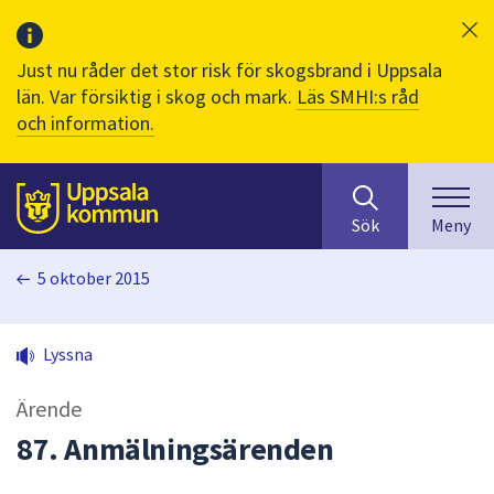
Just nu råder det stor risk för skogsbrand i Uppsala
län. Var försiktig i skog och mark.
Läs SMHI:s råd
och information.
Sök
huvudinnehåll
efter
Till sidans
Sök
Meny
innehåll
på
5 oktober 2015
webbplatsen.
När
du
Lyssna
börjar
skriva
Ärende
i
sökfältet
87. Anmälningsärenden
kommer
sökförslag