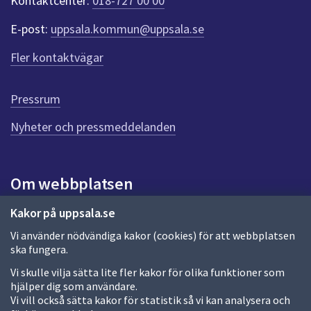
Kontaktcenter:
018-727 00 00
e
r
E-post:
uppsala.kommun@uppsala.se
f
ö
Fler kontaktvägar
r
d
e
Pressrum
n
n
Nyheter och pressmeddelanden
a
s
i
Om webbplatsen
d
a
Om webbplatsen
Kakor på uppsala.se
Vi använder nödvändiga kakor (cookies) för att webbplatsen
Allmänna handlingar och diarium
ska fungera.
Behandling av personuppgifter
Vi skulle vilja sätta lite fler kakor för olika funktioner som
hjälper dig som användare.
Kakor
Vi vill också sätta kakor för statistik så vi kan analysera och