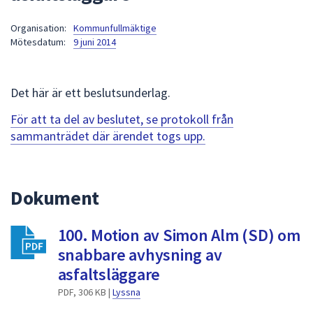
att
Organisation:
Kommunfullmäktige
presenteras
Mötesdatum:
9 juni 2014
under
fältet.
Använd
Det här är ett beslutsunderlag.
piltangenterna
för
För att ta del av beslutet, se protokoll från
att
sammanträdet där ärendet togs upp.
navigera
mellan
sökförslagen
Dokument
och
enter
100. Motion av Simon Alm (SD) om
för
att
snabbare avhysning av
välja
asfaltsläggare
något
PDF, 306 KB |
Lyssna
av