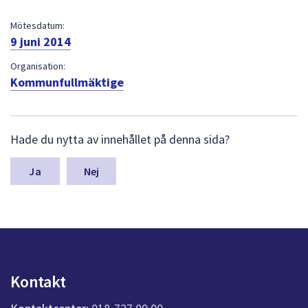
dem.
Mötesdatum:
9 juni 2014
Organisation:
Kommunfullmäktige
L
Hade du nytta av innehållet på denna sida?
ä
m
n
Nej
a
s
y
n
p
u
n
Kontakt
k
t