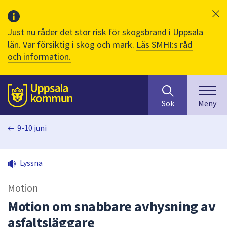
Just nu råder det stor risk för skogsbrand i Uppsala
län. Var försiktig i skog och mark.
Läs SMHI:s råd
och information.
Sök
huvudinnehåll
efter
Till sidans
Sök
Meny
innehåll
på
9-10 juni
webbplatsen.
När
du
Lyssna
börjar
skriva
Motion
i
sökfältet
Motion om snabbare avhysning av
kommer
asfaltsläggare
sökförslag