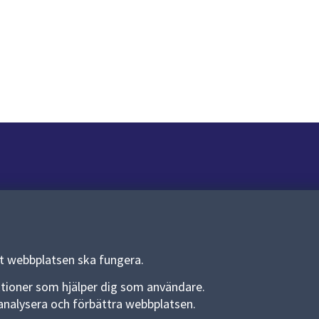
Om webbplatsen
Om webbplatsen
Allmänna handlingar och diarium
tt webbplatsen ska fungera.
Behandling av personuppgifter
funktioner som hjälper dig som användare.
an analysera och förbättra webbplatsen.
Kakor