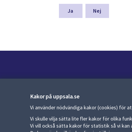
för
denna
Nej
sida
Kontakt
Kontaktcenter:
018-727 00 00
Kakor på uppsala.se
E-post:
uppsala.kommun@uppsala.se
Vi använder nödvändiga kakor (cookies) för a
Fler kontaktvägar
Vi skulle vilja sätta lite fler kakor för olika 
Vi vill också sätta kakor för statistik så vi k