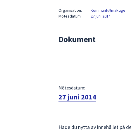
under
fältet.
Organisation:
Kommunfullmäktige
Mötesdatum:
27 juni 2014
Använd
piltangenterna
för
Dokument
att
navigera
mellan
sökförslagen
och
enter
för
att
Mötesdatum:
välja
27 juni 2014
något
av
dem.
Lämna
Hade du nytta av innehållet på d
synpunkter