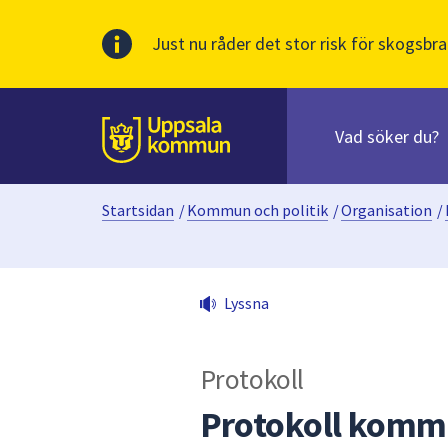
Just nu råder det stor risk för skogsbra
Sök
efter
huvudinnehåll
innehåll
Till sidans
på
webbplatsen.
Startsidan
/
Kommun och politik
/
Organisation
/
När
du
börjar
skriva
Lyssna
i
sökfältet
kommer
Protokoll
sökförslag
att
Protokoll kommu
presenteras