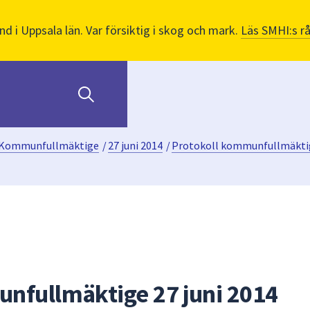
nd i Uppsala län. Var försiktig i skog och mark.
Läs SMHI:s r
Kommunfullmäktige
/
27 juni 2014
/
Protokoll kommunfullmäktig
nfullmäktige 27 juni 2014