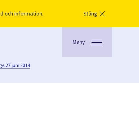
åd och information.
Stäng
Meny
e 27 juni 2014