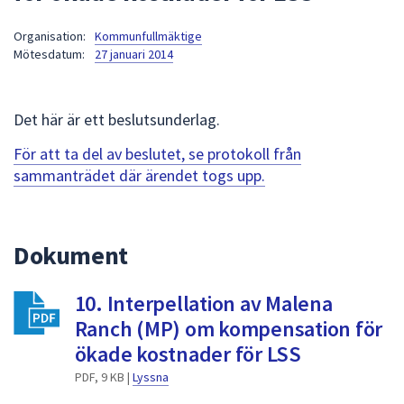
att
Organisation:
Kommunfullmäktige
presenteras
Mötesdatum:
27 januari 2014
under
fältet.
Använd
Det här är ett beslutsunderlag.
piltangenterna
för
För att ta del av beslutet, se protokoll från
att
sammanträdet där ärendet togs upp.
navigera
mellan
sökförslagen
Dokument
och
enter
10. Interpellation av Malena
för
att
Ranch (MP) om kompensation för
välja
ökade kostnader för LSS
något
PDF, 9 KB |
Lyssna
av