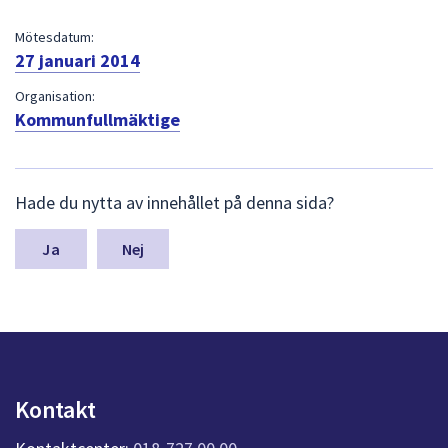
dem.
Mötesdatum:
27 januari 2014
Organisation:
Kommunfullmäktige
L
Hade du nytta av innehållet på denna sida?
ä
m
n
Nej
a
s
y
n
p
u
n
Kontakt
k
t