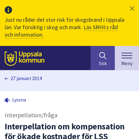
Just nu råder det stor risk för skogsbrand i Uppsala
län. Var försiktig i skog och mark.
Läs SMHI:s råd
och information.
Sök
huvudinnehåll
efter
Till sidans
Sök
Meny
innehåll
på
27 januari 2014
webbplatsen.
När
du
Lyssna
börjar
skriva
Interpellation/fråga
i
sökfältet
Interpellation om kompensation
kommer
för ökade kostnader för LSS
sökförslag