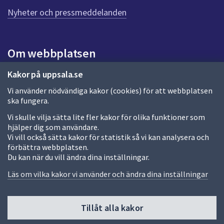
n
n
Nyheter och pressmeddelanden
a
s
i
Om webbplatsen
d
a
Om webbplatsen
Kakor på uppsala.se
Vi använder nödvändiga kakor (cookies) för att webbplatsen
Allmänna handlingar och diarium
ska fungera.
Behandling av personuppgifter
Vi skulle vilja sätta lite fler kakor för olika funktioner som
hjälper dig som användare.
Kakor
Vi vill också sätta kakor för statistik så vi kan analysera och
förbättra webbplatsen.
Språk (other languages)
Du kan när du vill ändra dina inställningar.
Tillgänglighetsredogörelse
Läs om vilka kakor vi använder och ändra dina inställningar
Tillåt alla kakor
Fler sätt att följa oss