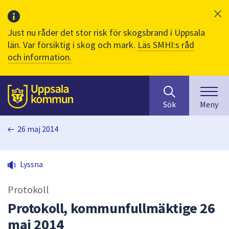
Just nu råder det stor risk för skogsbrand i Uppsala
län. Var försiktig i skog och mark.
Läs SMHI:s råd
och information.
Sök
huvudinnehåll
efter
Till sidans
Sök
Meny
innehåll
på
26 maj 2014
webbplatsen.
När
du
Lyssna
börjar
skriva
Protokoll
i
sökfältet
Protokoll, kommunfullmäktige 26
kommer
maj 2014
sökförslag