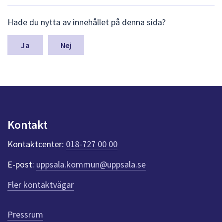
dem.
L
Hade du nytta av innehållet på denna sida?
ä
m
n
Nej
a
s
y
n
p
u
n
Kontakt
k
t
Kontaktcenter:
018-727 00 00
e
r
E-post:
uppsala.kommun@uppsala.se
f
ö
Fler kontaktvägar
r
d
e
Pressrum