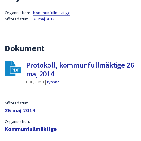
att
Organisation:
Kommunfullmäktige
presenteras
Mötesdatum:
26 maj 2014
under
fältet.
Använd
piltangenterna
Dokument
för
att
Protokoll, kommunfullmäktige 26
navigera
maj 2014
mellan
sökförslagen
PDF, 6 MB |
Lyssna
och
enter
Mötesdatum:
för
26 maj 2014
att
välja
Organisation:
något
Kommunfullmäktige
av