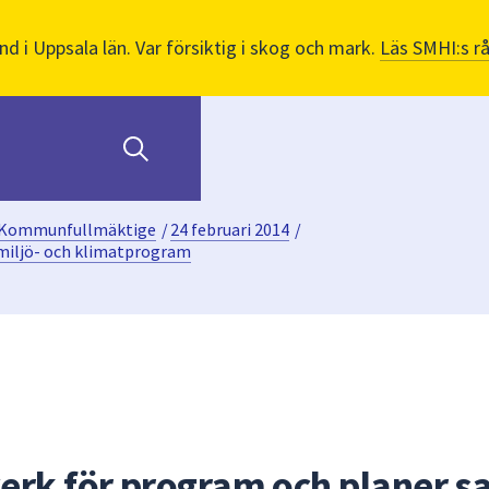
nd i Uppsala län. Var försiktig i skog och mark.
Läs SMHI:s r
Kommunfullmäktige
/
24 februari 2014
/
miljö- och klimatprogram
erk för program och planer s