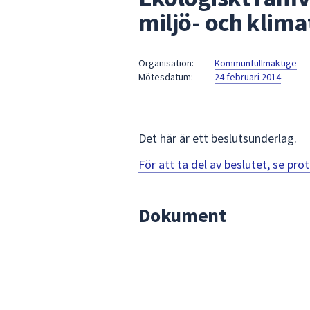
under
miljö- och klim
fältet.
Använd
piltangenterna
Organisation:
Kommunfullmäktige
för
Mötesdatum:
24 februari 2014
att
navigera
mellan
Det här är ett beslutsunderlag.
sökförslagen
och
För att ta del av beslutet, se pr
enter
för
att
Dokument
välja
något
av
dem.