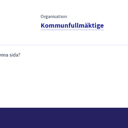
Organisation:
Kommunfullmäktige
enna sida?