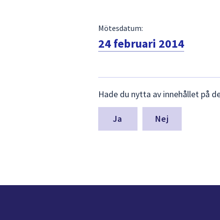
Mötesdatum:
24 februari 2014
Lämna
Hade du nytta av innehållet på d
synpunkter
för
denna
Nej
sida