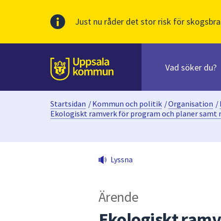
Just nu råder det stor risk för skogsbra
Sök
efter
huvudinnehåll
innehåll
Till sidans
på
webbplatsen.
Startsidan
/
Kommun och politik
/
Organisation
/
När
Ekologiskt ramverk för program och planer samt 
du
börjar
skriva
i
Lyssna
sökfältet
kommer
sökförslag
Ärende
att
Ekologiskt ramv
presenteras