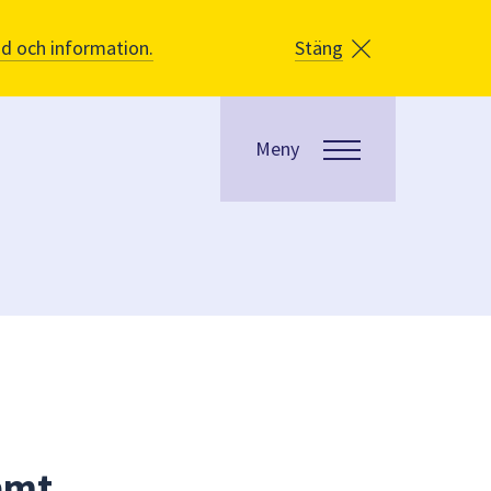
åd och information.
Stäng
Meny
amt